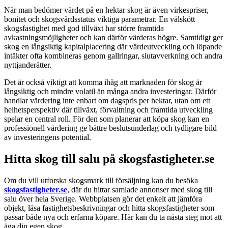
När man bedömer värdet på en hektar skog är även virkespriser,
bonitet och skogsvårdsstatus viktiga parametrar. En välskött
skogsfastighet med god tillväxt har större framtida
avkastningsmöjligheter och kan därför värderas högre. Samtidigt ger
skog en långsiktig kapitalplacering där värdeutveckling och löpande
intäkter ofta kombineras genom gallringar, slutavverkning och andra
nyttjanderätter.
Det är också viktigt att komma ihåg att marknaden för skog är
långsiktig och mindre volatil än många andra investeringar. Därför
handlar värdering inte enbart om dagspris per hektar, utan om ett
helhetsperspektiv där tillväxt, förvaltning och framtida utveckling
spelar en central roll. För den som planerar att köpa skog kan en
professionell värdering ge bättre beslutsunderlag och tydligare bild
av investeringens potential.
Hitta skog till salu på skogsfastigheter.se
Om du vill utforska skogsmark till försäljning kan du besöka
skogsfastigheter.se
, där du hittar samlade annonser med skog till
salu över hela Sverige. Webbplatsen gör det enkelt att jämföra
objekt, läsa fastighetsbeskrivningar och hitta skogsfastigheter som
passar både nya och erfarna köpare. Här kan du ta nästa steg mot att
äga din egen skog.