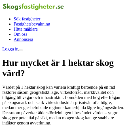
Sök fastigheter
Fastighetsbevakning
Hitta mäklare
Om oss
Annonsera
Logga in
Hur mycket är 1 hektar skog
värd?
Värdet på 1 hektar skog kan variera kraftigt beroende på en rad
faktorer såsom geografiskt läge, virkesförråd, markkvalitet och
tillgång till vägar och infrastruktur. I områden med hög efterfrågan
på skogsmark och stark virkesindustri är prisnivån ofta högre,
medan mer glesbefolkade regioner kan erbjuda lägre ingångsvärden.
Dessutom påverkar åldersfördelningen i beståndet värdet – yngre
skog ger potential på sikt, medan mogen skog kan ge snabbare
intäkter genom avverkning.