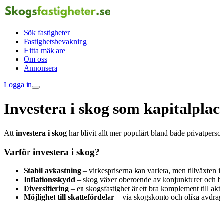
Sök fastigheter
Fastighetsbevakning
Hitta mäklare
Om oss
Annonsera
Logga in
Investera i skog som kapitalpla
Att
investera i skog
har blivit allt mer populärt bland både privatpers
Varför investera i skog?
Stabil avkastning
– virkespriserna kan variera, men tillväxten i
Inflationsskydd
– skog växer oberoende av konjunkturer och beh
Diversifiering
– en skogsfastighet är ett bra komplement till akt
Möjlighet till skattefördelar
– via skogskonto och olika avdr