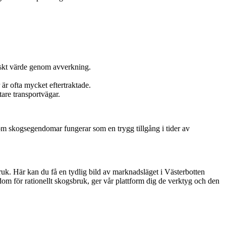
iskt värde genom avverkning.
r är ofta mycket eftertraktade.
tare transportvägar.
som skogsegendomar fungerar som en trygg tillgång i tider av
ruk. Här kan du få en tydlig bild av marknadsläget i Västerbotten
ndom för rationellt skogsbruk, ger vår plattform dig de verktyg och den