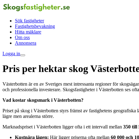
Sök fastigheter
Fastighetsbevakning
Hitta mäklare
Om oss
Annonsera
Logga in
Pris per hektar skog Västerbott
Västerbotten är en av Sveriges mest intressanta regioner för skogsägan
och professionella investerare. Skogsfastigheter i Västerbotten ses oft
Vad kostar skogsmark i Västerbotten?
Priset på skog i Västerbotten styrs främst av fastighetens geografiska
lägre men arealerna större.
Marknadspriset i Västerbotten ligger ofta i ett intervall mellan
350 til
Kustnära lägen:
Här ligger priserna ofta mellan
60 000 och 10