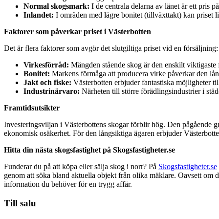
Normal skogsmark:
I de centrala delarna av länet är ett pris p
Inlandet:
I områden med lägre bonitet (tillväxttakt) kan priset 
Faktorer som påverkar priset i Västerbotten
Det är flera faktorer som avgör det slutgiltiga priset vid en försäljning:
Virkesförråd:
Mängden stående skog är den enskilt viktigaste 
Bonitet:
Markens förmåga att producera virke påverkar den långs
Jakt och fiske:
Västerbotten erbjuder fantastiska möjligheter till
Industrinärvaro:
Närheten till större förädlingsindustrier i st
Framtidsutsikter
Investeringsviljan i Västerbottens skogar förblir hög. Den pågående g
ekonomisk osäkerhet. För den långsiktiga ägaren erbjuder Västerbotte
Hitta din nästa skogsfastighet på Skogsfastigheter.se
Funderar du på att köpa eller sälja skog i norr? På
Skogsfastigheter.se
genom att söka bland aktuella objekt från olika mäklare. Oavsett om du
information du behöver för en trygg affär.
Till salu