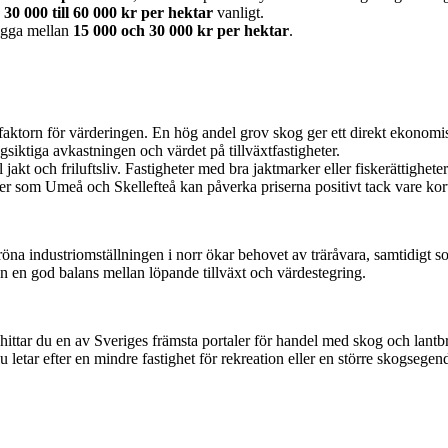
å
30 000 till 60 000 kr per hektar
vanligt.
ligga mellan
15 000 och 30 000 kr per hektar
.
faktorn för värderingen. En hög andel grov skog ger ett direkt ekonom
iktiga avkastningen och värdet på tillväxtfastigheter.
 jakt och friluftsliv. Fastigheter med bra jaktmarker eller fiskerättighete
äder som Umeå och Skellefteå kan påverka priserna positivt tack vare kor
röna industriomställningen i norr ökar behovet av träråvara, samtidigt 
n en god balans mellan löpande tillväxt och värdestegring.
hittar du en av Sveriges främsta portaler för handel med skog och lantb
 letar efter en mindre fastighet för rekreation eller en större skogsege