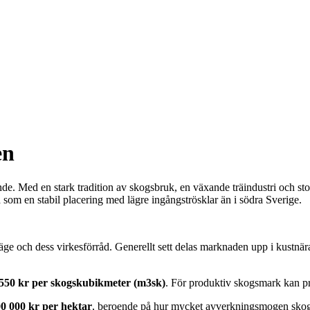
en
de. Med en stark tradition av skogsbruk, en växande träindustri och sto
a som en stabil placering med lägre ingångströsklar än i södra Sverige.
 läge och dess virkesförråd. Generellt sett delas marknaden upp i kustnä
l 550 kr per skogskubikmeter (m3sk)
. För produktiv skogsmark kan pris
0 000 kr per hektar
, beroende på hur mycket avverkningsmogen skog 