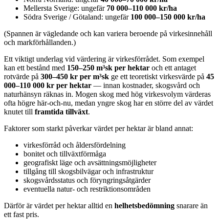
Mellersta Sverige: ungefär
70 000–110 000 kr/ha
Södra Sverige / Götaland: ungefär
100 000–150 000 kr/ha
(Spannen är vägledande och kan variera beroende på virkesinnehåll
och markförhållanden.)
Ett viktigt underlag vid värdering är virkesförrådet. Som exempel
kan ett bestånd med
150–250 m³sk per hektar
och ett antaget
rotvärde på
300–450 kr per m³sk
ge ett teoretiskt virkesvärde på
45
000–110 000 kr per hektar
— innan kostnader, skogsvård och
naturhänsyn räknas in. Mogen skog med hög virkesvolym värderas
ofta högre här-och-nu, medan yngre skog har en större del av värdet
knutet till
framtida tillväxt
.
Faktorer som starkt påverkar värdet per hektar är bland annat:
virkesförråd och åldersfördelning
bonitet och tillväxtförmåga
geografiskt läge och avsättningsmöjligheter
tillgång till skogsbilvägar och infrastruktur
skogsvårdsstatus och föryngringsåtgärder
eventuella natur- och restriktionsområden
Därför är värdet per hektar alltid en
helhetsbedömning
snarare än
ett fast pris.