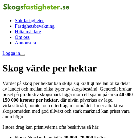
Sök fastigheter
Fastighetsbevakning
Hitta mäklare
Om oss
Annonsera
Logga in
Skog värde per hektar
Värdet på skog per hektar kan skilja sig kraftigt mellan olika delar
av landet och mellan olika typer av skogsbestånd. Generellt brukar
priset på produktiv skogsmark ligga inom ett spann på cirka
40 000–
150 000 kronor per hektar
, där nivån påverkas av läge,
virkesförråd, bonitet och efterfrågan i området. I mer attraktiva
skogsområden med god tillväxt och stark marknad kan priset vara
ännu högre.
I stora drag kan prisnivåerna ofta beskrivas så här:
Norra Norrland: ungefär
40 000–70 000 kr/ha