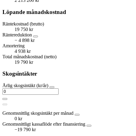
2 213 200 kr
Löpande månadskostnad
Räntekostnad (brutto)
19 750 kr
Räntereduktion
− 4 898 kr
Amortering
4 938 kr
Total månadskostnad (netto)
19 790 kr
Skogsintäkter
Årlig skogsintäkt (kr/år)
Genomsnittlig skogsintäkt per månad
0 kr
Genomsnittligt kassaflöde efter finansiering
−19 790 kr