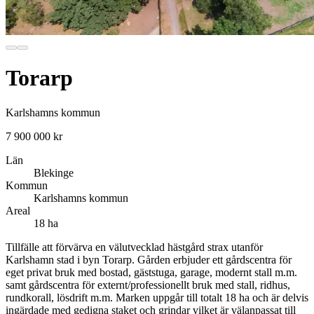
Torarp
Karlshamns kommun
7 900 000 kr
Län
Blekinge
Kommun
Karlshamns kommun
Areal
18 ha
Tillfälle att förvärva en välutvecklad hästgård strax utanför
Karlshamn stad i byn Torarp. Gården erbjuder ett gårdscentra för
eget privat bruk med bostad, gäststuga, garage, modernt stall m.m.
samt gårdscentra för externt/professionellt bruk med stall, ridhus,
rundkorall, lösdrift m.m. Marken uppgår till totalt 18 ha och är delvis
ingärdade med gedigna staket och grindar vilket är välanpassat till