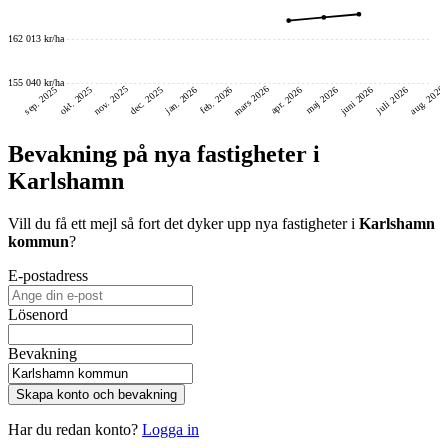
162 013 kr/ha
155 040 kr/ha
mars 2026
nov. 2025
aug. 2026
juni 2026
dec. 2025
okt. 2025
sep. 2025
feb. 2026
jan. 2026
maj 2026
juli 2026
apr. 2026
Bevakning på nya fastigheter i
Karlshamn
Vill du få ett mejl så fort det dyker upp nya fastigheter i
Karlshamn
kommun
?
E-postadress
Lösenord
Bevakning
Skapa konto och bevakning
Har du redan konto?
Logga in