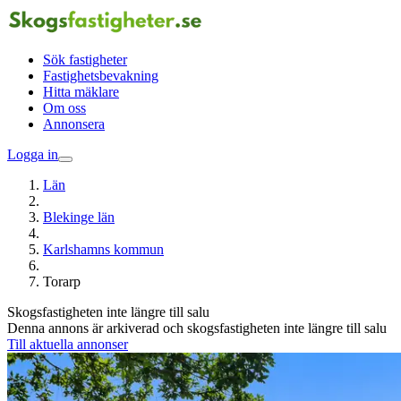
Sök fastigheter
Fastighetsbevakning
Hitta mäklare
Om oss
Annonsera
Logga in
Län
Blekinge län
Karlshamns kommun
Torarp
Skogsfastigheten inte längre till salu
Denna annons är arkiverad och skogsfastigheten inte längre till salu
Till aktuella annonser