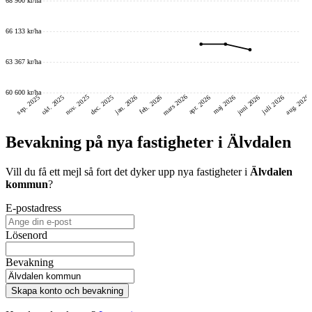
68 900 kr/ha
66 133 kr/ha
63 367 kr/ha
60 600 kr/ha
mars 2026
nov. 2025
aug. 2026
juni 2026
dec. 2025
okt. 2025
sep. 2025
feb. 2026
jan. 2026
maj 2026
juli 2026
apr. 2026
Bevakning på nya fastigheter i Älvdalen
Vill du få ett mejl så fort det dyker upp nya fastigheter i
Älvdalen
kommun
?
E-postadress
Lösenord
Bevakning
Skapa konto och bevakning