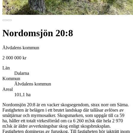
Nordomsjön 20:8
Älvdalens kommun
2 000 000 kr
Län
Dalarna
Kommun
Älvdalens kommun
Areal
101,1 ha
Nordomsjön 20:8 är en vacker skogsegendom, strax norr om Särna.
Fastigheten är belägen i ett brutet landskap där tallåsar avlöses av
småtjärnar och myrmosaiker. Skogsmarken, som uppgår till ca 59
ha, håller ett totalt virkesförråd om ca 6 260 m3sk där hela 2 970
m3sk är äldre avverkningsbar skog enligt skogsbruksplan.
Fastigheten domineras av furuskog. Till fastigheten hör jakträtt inom