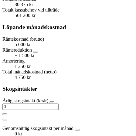
30 375 kr
Totalt kassabehov vid tillträde
561 200 kr
Löpande månadskostnad
Räntekostnad (brutto)
5 000 kr
Räntereduktion
− 1 500 kr
Amortering
1 250 kr
Total månadskostnad (netto)
4 750 kr
Skogsintäkter
Årlig skogsintäkt (kr/år)
Genomsnittlig skogsintäkt per månad
0 kr