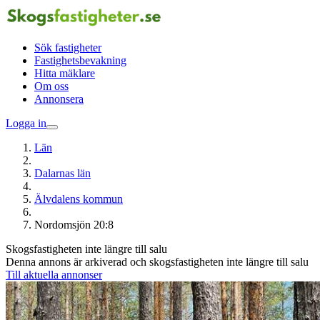
Sök fastigheter
Fastighetsbevakning
Hitta mäklare
Om oss
Annonsera
Logga in
Län
Dalarnas län
Älvdalens kommun
Nordomsjön 20:8
Skogsfastigheten inte längre till salu
Denna annons är arkiverad och skogsfastigheten inte längre till salu
Till aktuella annonser