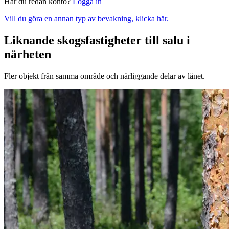
Har du redan konto?
Logga in
Vill du göra en annan typ av bevakning, klicka här.
Liknande skogsfastigheter till salu i
närheten
Fler objekt från samma område och närliggande delar av länet.