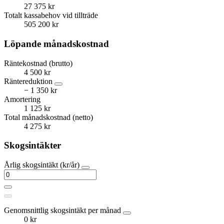
27 375 kr
Totalt kassabehov vid tillträde
505 200 kr
Löpande månadskostnad
Räntekostnad (brutto)
4 500 kr
Räntereduktion
− 1 350 kr
Amortering
1 125 kr
Total månadskostnad (netto)
4 275 kr
Skogsintäkter
Årlig skogsintäkt (kr/år)
Genomsnittlig skogsintäkt per månad
0 kr