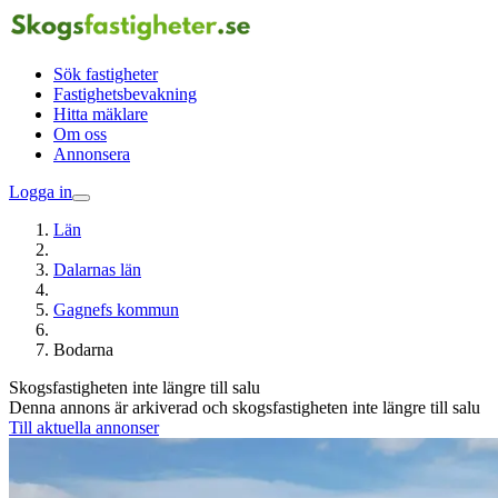
Sök fastigheter
Fastighetsbevakning
Hitta mäklare
Om oss
Annonsera
Logga in
Län
Dalarnas län
Gagnefs kommun
Bodarna
Skogsfastigheten inte längre till salu
Denna annons är arkiverad och skogsfastigheten inte längre till salu
Till aktuella annonser