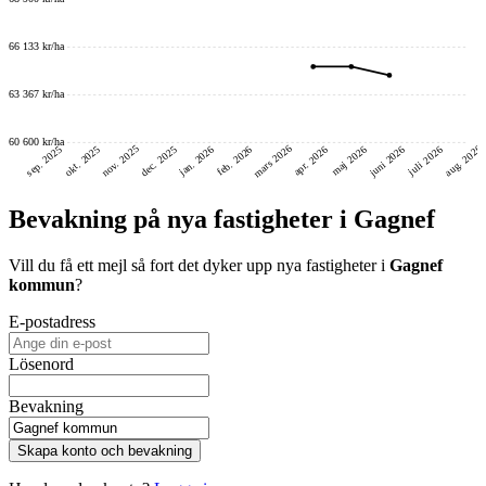
66 133 kr/ha
63 367 kr/ha
60 600 kr/ha
mars 2026
nov. 2025
aug. 2026
juni 2026
dec. 2025
okt. 2025
sep. 2025
feb. 2026
jan. 2026
maj 2026
juli 2026
apr. 2026
Bevakning på nya fastigheter i Gagnef
Vill du få ett mejl så fort det dyker upp nya fastigheter i
Gagnef
kommun
?
E-postadress
Lösenord
Bevakning
Skapa konto och bevakning