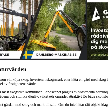
naturvärden
m vill köpa skog, investera i skogsmark eller hitta en gård med skog till
l av fastighetens värde.
ges mest skogsrika kommuner. Landskapet präglas av vidsträckta barrsko
a och sitt rika djurliv, vilket gör området attraktivt för både skogsbru
mt gårdar med skog och mark till salu. Om du inte hittar rätt objekt id