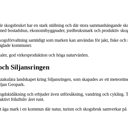
är skogsbruket har en stark ställning och där stora sammanhängande sko
rdar med bostadshus, ekonomibyggnader, jordbruksmark och produktiv sko
 skogsförvaltning samtidigt som marken kan användas för jakt, fiske o
präglade kommuner.
arealer, god virkesproduktion och höga naturvärden.
 och Siljansringen
takulära landskapet kring Siljansringen, som skapades av ett meteoritn
iljan Geopark.
längdskidåkning och erbjuder även utförsåkning, vandring och cykling.
ivt friluftsliv året runt.
t äga mark i en kommun där natur, turism och skogsbruk samverkar på et