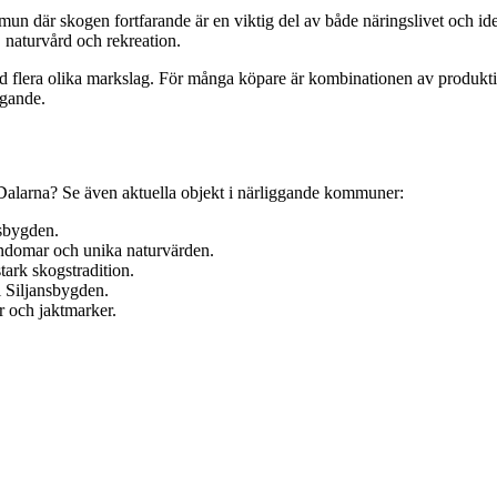
kommun där skogen fortfarande är en viktig del av både näringslivet och
, naturvård och rekreation.
med flera olika markslag. För många köpare är kombinationen av produkti
ägande.
v Dalarna? Se även aktuella objekt i närliggande kommuner:
nsbygden.
endomar och unika naturvärden.
tark skogstradition.
i Siljansbygden.
ur och jaktmarker.