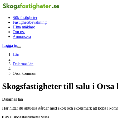
Sök fastigheter
Fastighetsbevakning
Hitta mäklare
Om oss
Annonsera
Logga in
Län
Dalarnas län
Orsa kommun
Skogsfastigheter till salu i Or
Dalarnas län
Här hittar du aktuella gårdar med skog och skogsmark att köpa i ko
0 av 0 skogsfastigheter visas