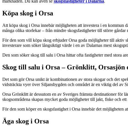
marknaden. Du kan även se
skogsfastigheter i Dalarna
.
Köpa skog i Orsa
Att köpa skog i Orsa innebär möjligheten att investera i en kommun d
många olika storlekar – från mindre skogsfastigheter till större gå
För den som vill köpa skog erbjuder Orsa goda möjligheter till aktiv
investerare som söker långsiktigt värde i en av Dalarnas mest skogs
Den som söker skog till salu i Orsa hittar ofta fastigheter med stora 
Skog till salu i Orsa – Grönklitt, Orsasjön
Det som gör Orsa unikt är kombinationen av stora skogar och det spek
vidsträckta vyer över Siljansbygden och området är en viktig del av S
Orsa Grönklitt är dessutom en av Sveriges främsta destinationer för 
skogsområdena skapas mycket goda möjligheter till jakt, fiske och ett akt
För den som köper en skogsfastighet i Orsa innebär det möjligheten at
Äga skog i Orsa