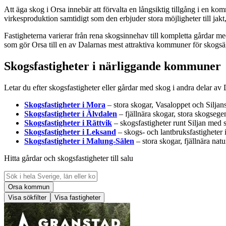
Att äga skog i Orsa innebär att förvalta en långsiktig tillgång i en 
virkesproduktion samtidigt som den erbjuder stora möjligheter till jakt
Fastigheterna varierar från rena skogsinnehav till kompletta gårdar 
som gör Orsa till en av Dalarnas mest attraktiva kommuner för skogs
Skogsfastigheter i närliggande kommuner
Letar du efter skogsfastigheter eller gårdar med skog i andra delar a
Skogsfastigheter i Mora
– stora skogar, Vasaloppet och Silja
Skogsfastigheter i Älvdalen
– fjällnära skogar, stora skogseg
Skogsfastigheter i Rättvik
– skogsfastigheter runt Siljan med s
Skogsfastigheter i Leksand
– skogs- och lantbruksfastigheter 
Skogsfastigheter i Malung-Sälen
– stora skogar, fjällnära nat
Hitta gårdar och skogsfastigheter till salu
Orsa kommun
Visa sökfilter
Visa fastigheter