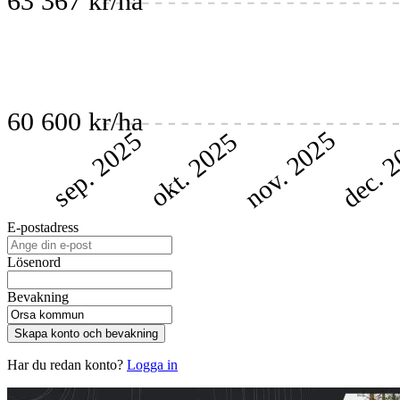
63 367 kr/ha
60 600 kr/ha
nov. 2025
dec. 
sep. 2025
okt. 2025
E-postadress
Lösenord
Bevakning
Skapa konto och bevakning
Har du redan konto?
Logga in