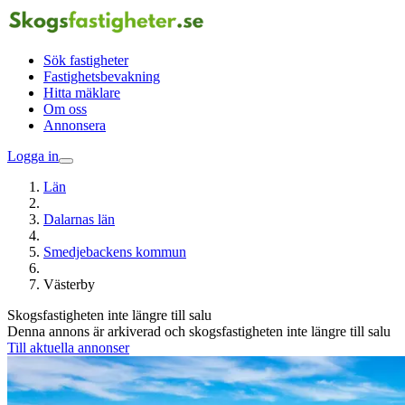
Sök fastigheter
Fastighetsbevakning
Hitta mäklare
Om oss
Annonsera
Logga in
Län
Dalarnas län
Smedjebackens kommun
Västerby
Skogsfastigheten inte längre till salu
Denna annons är arkiverad och skogsfastigheten inte längre till salu
Till aktuella annonser