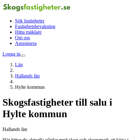
Sök fastigheter
Fastighetsbevakning
Hitta mäklare
Om oss
Annonsera
Logga in
Län
Hallands län
Hylte kommun
Skogsfastigheter till salu i
Hylte kommun
Hallands län
Här hittar du aktuella gårdar med skog och skogsmark att köpa i