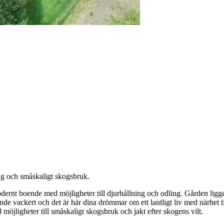
ing och småskaligt skogsbruk.
modernt boende med möjligheter till djurhållning och odling. Gården ligg
de vackert och det är här dina drömmar om ett lantligt liv med närhet ti
jligheter till småskaligt skogsbruk och jakt efter skogens vilt.