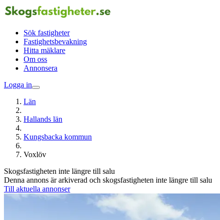
Sök fastigheter
Fastighetsbevakning
Hitta mäklare
Om oss
Annonsera
Logga in
Län
Hallands län
Kungsbacka kommun
Voxlöv
Skogsfastigheten inte längre till salu
Denna annons är arkiverad och skogsfastigheten inte längre till salu
Till aktuella annonser