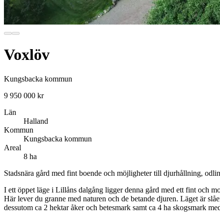
Voxlöv
Kungsbacka kommun
9 950 000 kr
Län
Halland
Kommun
Kungsbacka kommun
Areal
8 ha
Stadsnära gård med fint boende och möjligheter till djurhållning, odl
I ett öppet läge i Lillåns dalgång ligger denna gård med ett fint och 
Här lever du granne med naturen och de betande djuren. Läget är slåen
dessutom ca 2 hektar åker och betesmark samt ca 4 ha skogsmark med mö