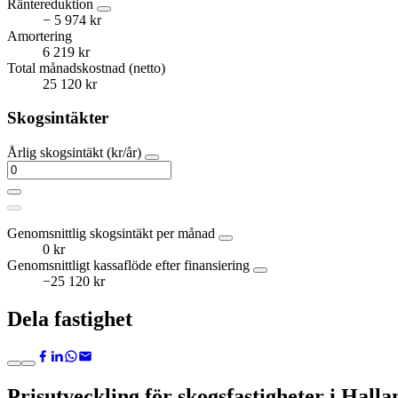
Räntereduktion
− 5 974 kr
Amortering
6 219 kr
Total månadskostnad (netto)
25 120 kr
Skogsintäkter
Årlig skogsintäkt (kr/år)
Genomsnittlig skogsintäkt per månad
0 kr
Genomsnittligt kassaflöde efter finansiering
−25 120 kr
Dela fastighet
Prisutveckling för skogsfastigheter i Halla