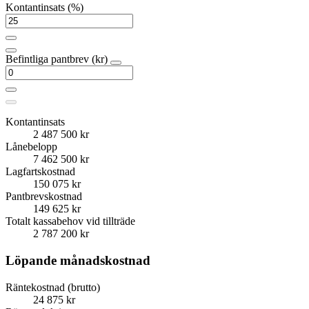
Kontantinsats (%)
Befintliga pantbrev (kr)
Kontantinsats
2 487 500 kr
Lånebelopp
7 462 500 kr
Lagfartskostnad
150 075 kr
Pantbrevskostnad
149 625 kr
Totalt kassabehov vid tillträde
2 787 200 kr
Löpande månadskostnad
Räntekostnad (brutto)
24 875 kr