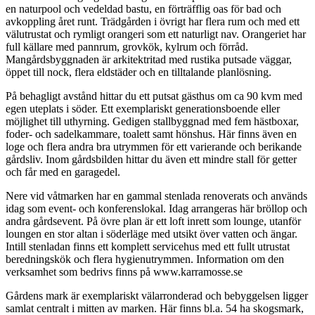
en naturpool och vedeldad bastu, en förträfflig oas för bad och
avkoppling året runt. Trädgården i övrigt har flera rum och med ett
välutrustat och rymligt orangeri som ett naturligt nav. Orangeriet har
full källare med pannrum, grovkök, kylrum och förråd.
Mangårdsbyggnaden är arkitektritad med rustika putsade väggar,
öppet till nock, flera eldstäder och en tilltalande planlösning.
På behagligt avstånd hittar du ett putsat gästhus om ca 90 kvm med
egen uteplats i söder. Ett exemplariskt generationsboende eller
möjlighet till uthyrning. Gedigen stallbyggnad med fem hästboxar,
foder- och sadelkammare, toalett samt hönshus. Här finns även en
loge och flera andra bra utrymmen för ett varierande och berikande
gårdsliv. Inom gårdsbilden hittar du även ett mindre stall för getter
och får med en garagedel.
Nere vid våtmarken har en gammal stenlada renoverats och används
idag som event- och konferenslokal. Idag arrangeras här bröllop och
andra gårdsevent. På övre plan är ett loft inrett som lounge, utanför
loungen en stor altan i söderläge med utsikt över vatten och ängar.
Intill stenladan finns ett komplett servicehus med ett fullt utrustat
beredningskök och flera hygienutrymmen. Information om den
verksamhet som bedrivs finns på www.karramosse.se
Gårdens mark är exemplariskt välarronderad och bebyggelsen ligger
samlat centralt i mitten av marken. Här finns bl.a. 54 ha skogsmark,