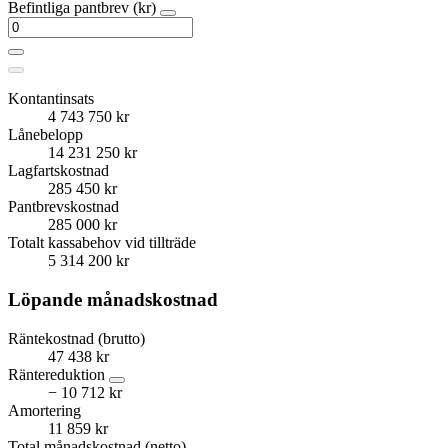
Befintliga pantbrev (kr)
Kontantinsats
4 743 750 kr
Lånebelopp
14 231 250 kr
Lagfartskostnad
285 450 kr
Pantbrevskostnad
285 000 kr
Totalt kassabehov vid tillträde
5 314 200 kr
Löpande månadskostnad
Räntekostnad (brutto)
47 438 kr
Räntereduktion
− 10 712 kr
Amortering
11 859 kr
Total månadskostnad (netto)