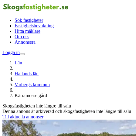
Sök fastigheter
Fastighetsbevakning
Hitta mäklare
Om oss
Annonsera
Logga in
Län
Hallands län
Varbergs kommun
Kärramosse gård
Skogsfastigheten inte längre till salu
Denna annons är arkiverad och skogsfastigheten inte längre till salu
Till aktuella annonser