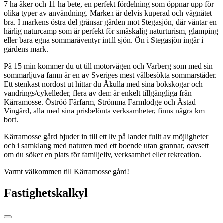
7 ha åker och 11 ha bete, en perfekt fördelning som öppnar upp för
olika typer av användning. Marken är delvis kuperad och vägnätet
bra. I markens östra del gränsar gården mot Stegasjön, där väntar en
härlig naturcamp som är perfekt för småskalig naturturism, glamping
eller bara egna sommaräventyr intill sjön. Ön i Stegasjön ingår i
gårdens mark.
På 15 min kommer du ut till motorvägen och Varberg som med sin
sommarljuva famn är en av Sveriges mest välbesökta sommarstäder.
Ett stenkast nordost ut hittar du Åkulla med sina bokskogar och
vandrings/cykelleder, flera av dem är enkelt tillgängliga från
Kärramosse. Öströö Fårfarm, Strömma Farmlodge och Ästad
Vingård, alla med sina prisbelönta verksamheter, finns några km
bort.
Kärramosse gård bjuder in till ett liv på landet fullt av möjligheter
och i samklang med naturen med ett boende utan grannar, oavsett
om du söker en plats för familjeliv, verksamhet eller rekreation.
Varmt välkommen till Kärramosse gård!
Fastighetskalkyl