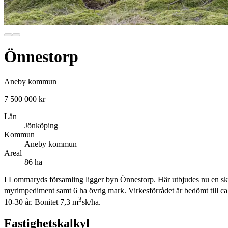
Önnestorp
Aneby kommun
7 500 000 kr
Län
Jönköping
Kommun
Aneby kommun
Areal
86 ha
I Lommaryds församling ligger byn Önnestorp. Här utbjudes nu en sko
myrimpediment samt 6 ha övrig mark. Virkesförrådet är bedömt till c
3
10-30 år. Bonitet 7,3 m
sk/ha.
Fastighetskalkyl