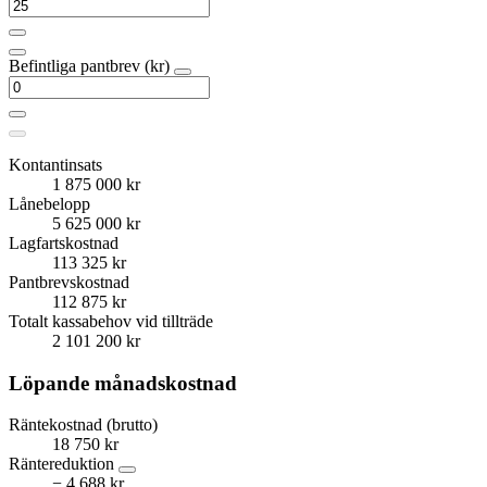
Befintliga pantbrev (kr)
Kontantinsats
1 875 000 kr
Lånebelopp
5 625 000 kr
Lagfartskostnad
113 325 kr
Pantbrevskostnad
112 875 kr
Totalt kassabehov vid tillträde
2 101 200 kr
Löpande månadskostnad
Räntekostnad (brutto)
18 750 kr
Räntereduktion
− 4 688 kr