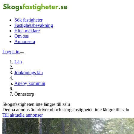
Sök fastigheter
Fastighetsbevakning
Hitta mäklare
Om oss
Annonsera
Logga in
Län
Jönköpings län
Aneby kommun
Önnestorp
Skogsfastigheten inte längre till salu
Denna annons är arkiverad och skogsfastigheten inte längre till salu
Till aktuella annonser