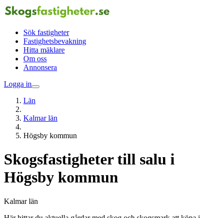
Sök fastigheter
Fastighetsbevakning
Hitta mäklare
Om oss
Annonsera
Logga in
Län
Kalmar län
Högsby kommun
Skogsfastigheter till salu i
Högsby kommun
Kalmar län
Här hittar du aktuella gårdar med skog och skogsmark att köpa i