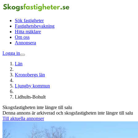
Sök fastigheter
Fastighetsbevakning
Hitta mäklare
Om oss
Annonsera
Logga in
Län
Kronobergs län
Ljungby kommun
Lidhults-Bohult
Skogsfastigheten inte längre till salu
Denna annons är arkiverad och skogsfastigheten inte längre till salu
Till aktuella annonser