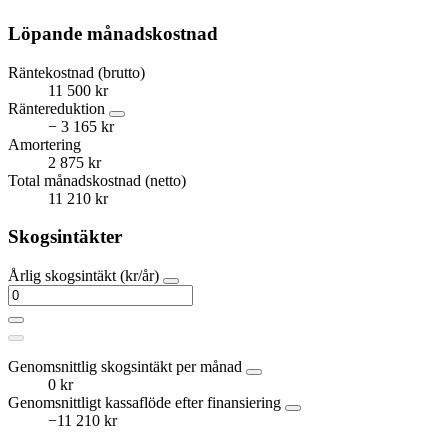
Löpande månadskostnad
Räntekostnad (brutto)
11 500 kr
Räntereduktion
− 3 165 kr
Amortering
2 875 kr
Total månadskostnad (netto)
11 210 kr
Skogsintäkter
Årlig skogsintäkt (kr/år)
Genomsnittlig skogsintäkt per månad
0 kr
Genomsnittligt kassaflöde efter finansiering
−11 210 kr