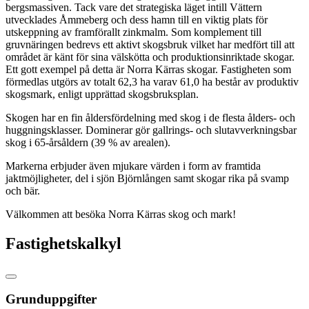
bergsmassiven. Tack vare det strategiska läget intill Vättern
utvecklades Åmmeberg och dess hamn till en viktig plats för
utskeppning av framförallt zinkmalm. Som komplement till
gruvnäringen bedrevs ett aktivt skogsbruk vilket har medfört till att
området är känt för sina välskötta och produktionsinriktade skogar.
Ett gott exempel på detta är Norra Kärras skogar. Fastigheten som
förmedlas utgörs av totalt 62,3 ha varav 61,0 ha består av produktiv
skogsmark, enligt upprättad skogsbruksplan.
Skogen har en fin åldersfördelning med skog i de flesta ålders- och
huggningsklasser. Dominerar gör gallrings- och slutavverkningsbar
skog i 65-årsåldern (39 % av arealen).
Markerna erbjuder även mjukare värden i form av framtida
jaktmöjligheter, del i sjön Björnlången samt skogar rika på svamp
och bär.
Välkommen att besöka Norra Kärras skog och mark!
Fastighetskalkyl
Grunduppgifter