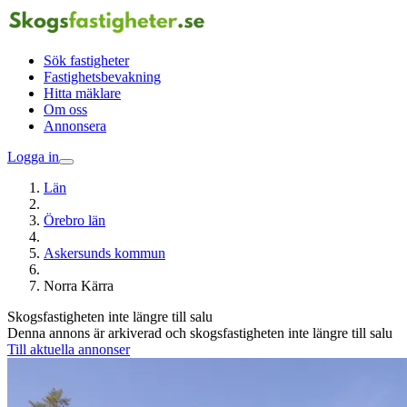
Sök fastigheter
Fastighetsbevakning
Hitta mäklare
Om oss
Annonsera
Logga in
Län
Örebro län
Askersunds kommun
Norra Kärra
Skogsfastigheten inte längre till salu
Denna annons är arkiverad och skogsfastigheten inte längre till salu
Till aktuella annonser