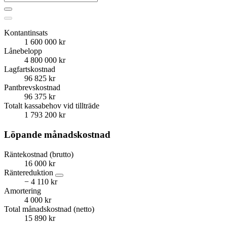
Kontantinsats
1 600 000 kr
Lånebelopp
4 800 000 kr
Lagfartskostnad
96 825 kr
Pantbrevskostnad
96 375 kr
Totalt kassabehov vid tillträde
1 793 200 kr
Löpande månadskostnad
Räntekostnad (brutto)
16 000 kr
Räntereduktion
− 4 110 kr
Amortering
4 000 kr
Total månadskostnad (netto)
15 890 kr