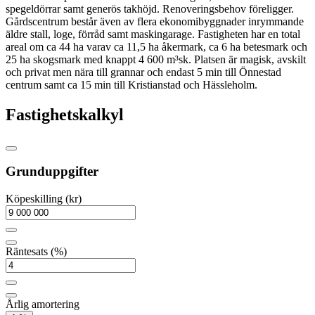
spegeldörrar samt generös takhöjd. Renoveringsbehov föreligger.
Gårdscentrum består även av flera ekonomibyggnader inrymmande
äldre stall, loge, förråd samt maskingarage. Fastigheten har en total
areal om ca 44 ha varav ca 11,5 ha åkermark, ca 6 ha betesmark och
25 ha skogsmark med knappt 4 600 m³sk. Platsen är magisk, avskilt
och privat men nära till grannar och endast 5 min till Önnestad
centrum samt ca 15 min till Kristianstad och Hässleholm.
Fastighetskalkyl
Grunduppgifter
Köpeskilling (kr)
Räntesats (%)
Årlig amortering