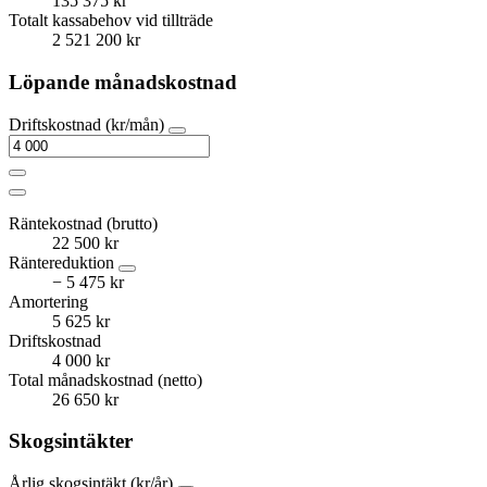
135 375 kr
Totalt kassabehov vid tillträde
2 521 200 kr
Löpande månadskostnad
Driftskostnad (kr/mån)
Räntekostnad (brutto)
22 500 kr
Räntereduktion
− 5 475 kr
Amortering
5 625 kr
Driftskostnad
4 000 kr
Total månadskostnad (netto)
26 650 kr
Skogsintäkter
Årlig skogsintäkt (kr/år)