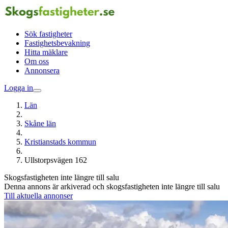
Sök fastigheter
Fastighetsbevakning
Hitta mäklare
Om oss
Annonsera
Logga in
Län
Skåne län
Kristianstads kommun
Ullstorpsvägen 162
Skogsfastigheten inte längre till salu
Denna annons är arkiverad och skogsfastigheten inte längre till salu
Till aktuella annonser