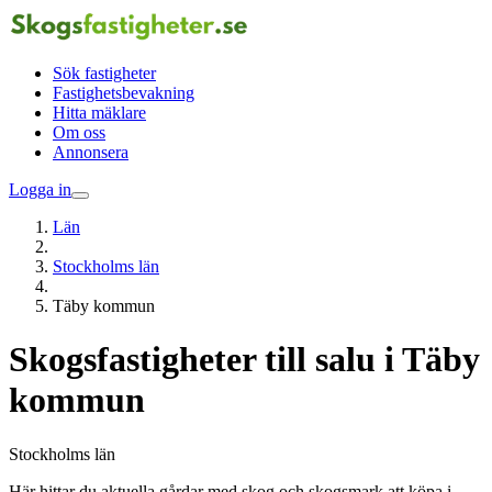
Sök fastigheter
Fastighetsbevakning
Hitta mäklare
Om oss
Annonsera
Logga in
Län
Stockholms län
Täby kommun
Skogsfastigheter till salu i Täby
kommun
Stockholms län
Här hittar du aktuella gårdar med skog och skogsmark att köpa i