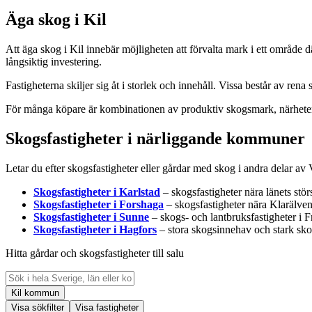
Äga skog i Kil
Att äga skog i Kil innebär möjligheten att förvalta mark i ett område
långsiktig investering.
Fastigheterna skiljer sig åt i storlek och innehåll. Vissa består av 
För många köpare är kombinationen av produktiv skogsmark, närheten til
Skogsfastigheter i närliggande kommuner
Letar du efter skogsfastigheter eller gårdar med skog i andra delar 
Skogsfastigheter i Karlstad
– skogsfastigheter nära länets st
Skogsfastigheter i Forshaga
– skogsfastigheter nära Klarälve
Skogsfastigheter i Sunne
– skogs- och lantbruksfastigheter i F
Skogsfastigheter i Hagfors
– stora skogsinnehav och stark sko
Hitta gårdar och skogsfastigheter till salu
Kil kommun
Visa sökfilter
Visa fastigheter