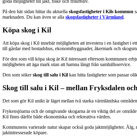
goda möjligheter till jakt, fiske och friluftsliv.
På den här sidan hittar du aktuella
skogsfastigheter i Kils kommun
s
marknaden. Du kan även se alla
skogsfastigheter i Värmland
.
Köpa skog i Kil
Att köpa skog i Kil innebär möjligheten att investera i en fastighet i
till gårdar med bostadshus, ekonomibyggnader, åkermark och skogsm
För den som vill köpa skog är Kil intressant eftersom kommunen erbjud
möjligheten att äga mark utan att hamna långt från samhällsservice.
Den som söker
skog till salu i Kil
kan hitta fastigheter som passar oli
Skog till salu i Kil – mellan Fryksdalen oc
Det som gör Kil unikt är läget mellan två starka värmländska område
Frykensjöarna och de omgivande skogarna är en viktig del av områdets 
Kil finns därför både ekonomiska och rekreativa värden.
Kommunens varierade natur skapar också goda jaktmöjligheter. Älg, r
jaktintresserade köpare.