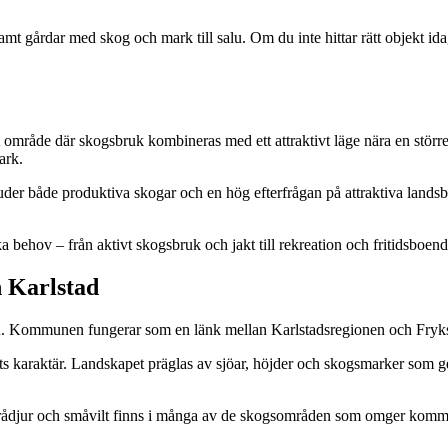
amt gårdar med skog och mark till salu. Om du inte hittar rätt objekt i
 ett område där skogsbruk kombineras med ett attraktivt läge nära en stö
ark.
er både produktiva skogar och en hög efterfrågan på attraktiva landsbyg
ka behov – från aktivt skogsbruk och jakt till rekreation och fritidsboend
h Karlstad
n. Kommunen fungerar som en länk mellan Karlstadsregionen och Fryksda
karaktär. Landskapet präglas av sjöar, höjder och skogsmarker som ger g
ådjur och småvilt finns i många av de skogsområden som omger kommunen