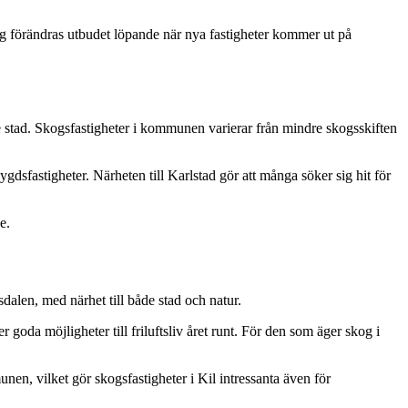
dag förändras utbudet löpande när nya fastigheter kommer ut på
rre stad. Skogsfastigheter i kommunen varierar från mindre skogsskiften
dsfastigheter. Närheten till Karlstad gör att många söker sig hit för
e.
len, med närhet till både stad och natur.
oda möjligheter till friluftsliv året runt. För den som äger skog i
, vilket gör skogsfastigheter i Kil intressanta även för