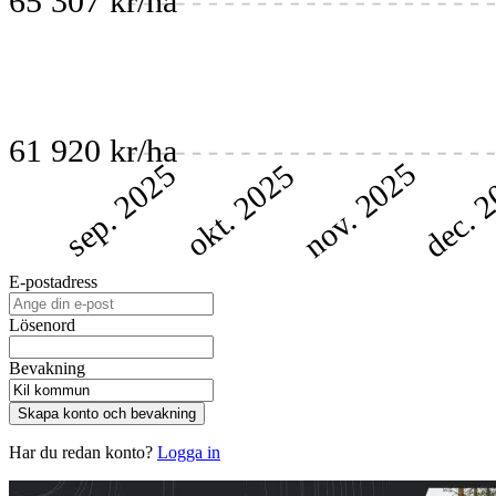
65 307 kr/ha
61 920 kr/ha
nov. 2025
dec. 
sep. 2025
okt. 2025
E-postadress
Lösenord
Bevakning
Skapa konto och bevakning
Har du redan konto?
Logga in