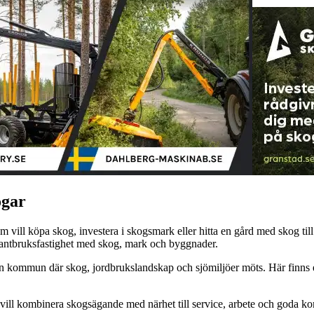
ogar
som vill köpa skog, investera i skogsmark eller hitta en gård med skog 
 lantbruksfastighet med skog, mark och byggnader.
r en kommun där skog, jordbrukslandskap och sjömiljöer möts. Här finn
om vill kombinera skogsägande med närhet till service, arbete och goda 