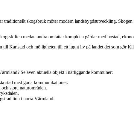
 där traditionellt skogsbruk möter modern landsbygdsutveckling. Skogen
rena skogsskiften medan andra omfattar kompletta gårdar med bostad, eko
l Karlstad och möjligheten till ett lugnt liv på landet det som gör Kil a
av Värmland? Se även aktuella objekt i närliggande kommuner:
örsta stad med goda kommunikationer.
n och stora naturområden.
ryksdalen.
gstradition i norra Värmland.