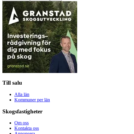
Till salu
Alla län
Kommuner per län
Skogsfastigheter
Om oss
Kontakta oss
Annonsera