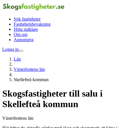
Sök fastigheter
Fastighetsbevakning
Hitta mäklare
Om oss
Annonsera
Logga in
Län
Västerbottens län
Skellefteå kommun
Skogsfastigheter till salu i
Skellefteå kommun
Västerbottens län
Här hittar du aktuella gårdar med skog och skogsmark att köpa i