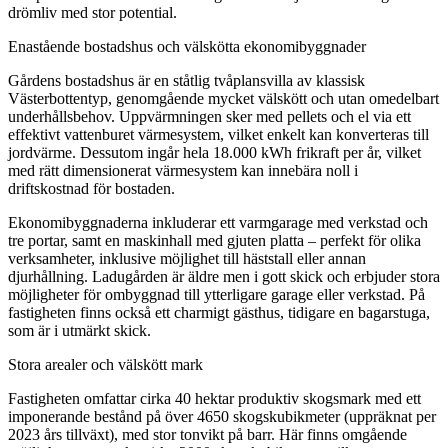
drömliv med stor potential.
Enastående bostadshus och välskötta ekonomibyggnader
Gårdens bostadshus är en ståtlig tvåplansvilla av klassisk
Västerbottentyp, genomgående mycket välskött och utan omedelbart
underhållsbehov. Uppvärmningen sker med pellets och el via ett
effektivt vattenburet värmesystem, vilket enkelt kan konverteras till
jordvärme. Dessutom ingår hela 18.000 kWh frikraft per år, vilket
med rätt dimensionerat värmesystem kan innebära noll i
driftskostnad för bostaden.
Ekonomibyggnaderna inkluderar ett varmgarage med verkstad och
tre portar, samt en maskinhall med gjuten platta – perfekt för olika
verksamheter, inklusive möjlighet till häststall eller annan
djurhållning. Ladugården är äldre men i gott skick och erbjuder stora
möjligheter för ombyggnad till ytterligare garage eller verkstad. På
fastigheten finns också ett charmigt gästhus, tidigare en bagarstuga,
som är i utmärkt skick.
Stora arealer och välskött mark
Fastigheten omfattar cirka 40 hektar produktiv skogsmark med ett
imponerande bestånd på över 4650 skogskubikmeter (uppräknat per
2023 års tillväxt), med stor tonvikt på barr. Här finns omgående