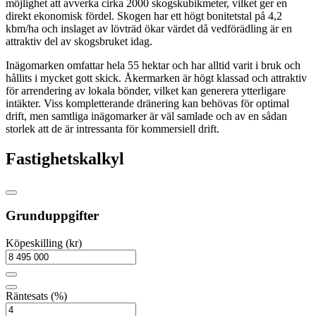
möjlighet att avverka cirka 2000 skogskubikmeter, vilket ger en
direkt ekonomisk fördel. Skogen har ett högt bonitetstal på 4,2
kbm/ha och inslaget av lövträd ökar värdet då vedförädling är en
attraktiv del av skogsbruket idag.
Inägomarken omfattar hela 55 hektar och har alltid varit i bruk och
hållits i mycket gott skick. Åkermarken är högt klassad och attraktiv
för arrendering av lokala bönder, vilket kan generera ytterligare
intäkter. Viss kompletterande dränering kan behövas för optimal
drift, men samtliga inägomarker är väl samlade och av en sådan
storlek att de är intressanta för kommersiell drift.
Fastighetskalkyl
Grunduppgifter
Köpeskilling (kr)
Räntesats (%)