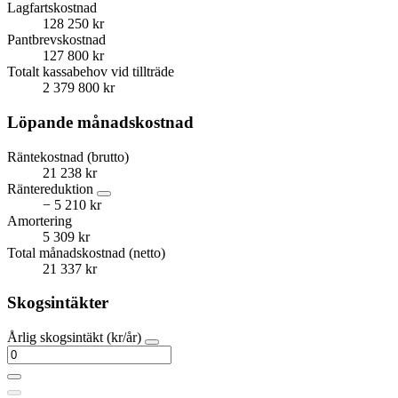
Lagfartskostnad
128 250 kr
Pantbrevskostnad
127 800 kr
Totalt kassabehov vid tillträde
2 379 800 kr
Löpande månadskostnad
Räntekostnad (brutto)
21 238 kr
Räntereduktion
− 5 210 kr
Amortering
5 309 kr
Total månadskostnad (netto)
21 337 kr
Skogsintäkter
Årlig skogsintäkt (kr/år)