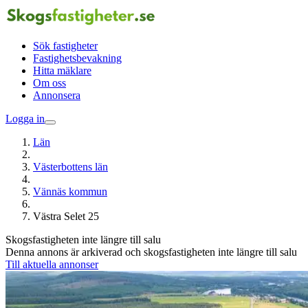
Sök fastigheter
Fastighetsbevakning
Hitta mäklare
Om oss
Annonsera
Logga in
Län
Västerbottens län
Vännäs kommun
Västra Selet 25
Skogsfastigheten inte längre till salu
Denna annons är arkiverad och skogsfastigheten inte längre till salu
Till aktuella annonser