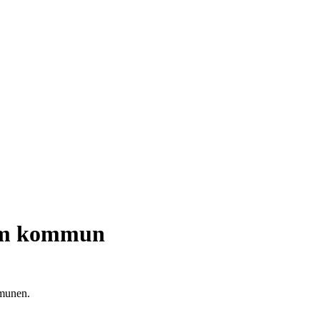
anum kommun
mmunen.