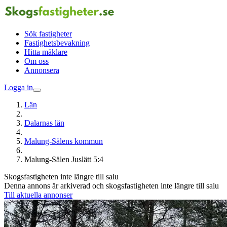
Sök fastigheter
Fastighetsbevakning
Hitta mäklare
Om oss
Annonsera
Logga in
Län
Dalarnas län
Malung-Sälens kommun
Malung-Sälen Juslätt 5:4
Skogsfastigheten inte längre till salu
Denna annons är arkiverad och skogsfastigheten inte längre till salu
Till aktuella annonser