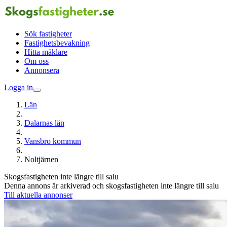
Sök fastigheter
Fastighetsbevakning
Hitta mäklare
Om oss
Annonsera
Logga in
Län
Dalarnas län
Vansbro kommun
Noltjärnen
Skogsfastigheten inte längre till salu
Denna annons är arkiverad och skogsfastigheten inte längre till salu
Till aktuella annonser