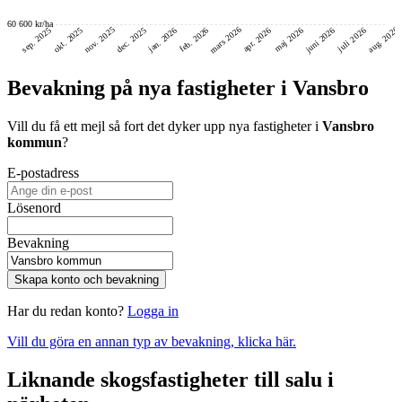
60 600 kr/ha
mars 2026
nov. 2025
aug. 2026
juni 2026
dec. 2025
okt. 2025
sep. 2025
feb. 2026
jan. 2026
maj 2026
juli 2026
apr. 2026
Bevakning på nya fastigheter i Vansbro
Vill du få ett mejl så fort det dyker upp nya fastigheter i
Vansbro
kommun
?
E-postadress
Lösenord
Bevakning
Skapa konto och bevakning
Har du redan konto?
Logga in
Vill du göra en annan typ av bevakning, klicka här.
Liknande skogsfastigheter till salu i