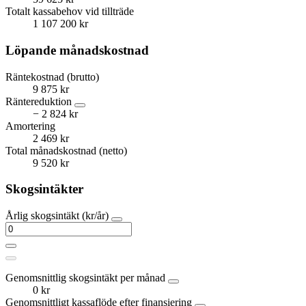
Totalt kassabehov vid tillträde
1 107 200 kr
Löpande månadskostnad
Räntekostnad (brutto)
9 875 kr
Räntereduktion
− 2 824 kr
Amortering
2 469 kr
Total månadskostnad (netto)
9 520 kr
Skogsintäkter
Årlig skogsintäkt (kr/år)
Genomsnittlig skogsintäkt per månad
0 kr
Genomsnittligt kassaflöde efter finansiering