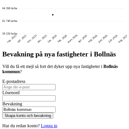
64 260 kr/ha
61 740 kr/ha
59 220 kr/ha
mars 2026
nov. 2025
aug. 2026
juni 2026
dec. 2025
okt. 2025
sep. 2025
feb. 2026
jan. 2026
maj 2026
juli 2026
apr. 2026
Bevakning på nya fastigheter i Bollnäs
Vill du få ett mejl så fort det dyker upp nya fastigheter i
Bollnäs
kommun
?
E-postadress
Lösenord
Bevakning
Skapa konto och bevakning
Har du redan konto?
Logga in