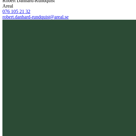
Robert Danhard-Rundquist
Areal
076 105 21 32
robert.danhard-rundquist@areal.se