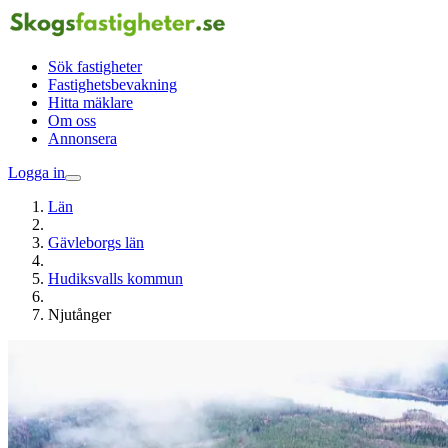
Sök fastigheter
Fastighetsbevakning
Hitta mäklare
Om oss
Annonsera
Logga in
Län
Gävleborgs län
Hudiksvalls kommun
Njutånger