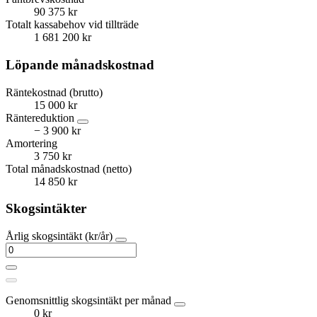
90 375 kr
Totalt kassabehov vid tillträde
1 681 200 kr
Löpande månadskostnad
Räntekostnad (brutto)
15 000 kr
Räntereduktion
− 3 900 kr
Amortering
3 750 kr
Total månadskostnad (netto)
14 850 kr
Skogsintäkter
Årlig skogsintäkt (kr/år)
Genomsnittlig skogsintäkt per månad
0 kr