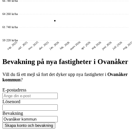
66 780 kr/ha
64 260 kr/ha
61 740 kr/ha
59 220 kr/ha
mars 2026
nov. 2025
aug. 2026
juni 2026
dec. 2025
okt. 2025
sep. 2025
feb. 2026
jan. 2026
maj 2026
juli 2026
apr. 2026
Bevakning på nya fastigheter i Ovanåker
Vill du få ett mejl så fort det dyker upp nya fastigheter i
Ovanåker
kommun
?
E-postadress
Lösenord
Bevakning
Skapa konto och bevakning