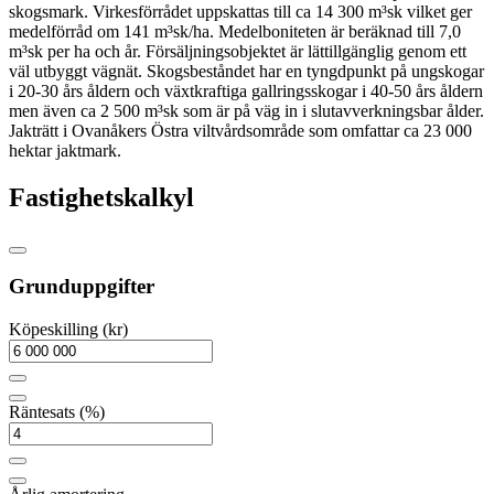
skogsmark. Virkesförrådet uppskattas till ca 14 300 m³sk vilket ger
medelförråd om 141 m³sk/ha. Medelboniteten är beräknad till 7,0
m³sk per ha och år. Försäljningsobjektet är lättillgänglig genom ett
väl utbyggt vägnät. Skogsbeståndet har en tyngdpunkt på ungskogar
i 20-30 års åldern och växtkraftiga gallringsskogar i 40-50 års åldern
men även ca 2 500 m³sk som är på väg in i slutavverkningsbar ålder.
Jakträtt i Ovanåkers Östra viltvårdsområde som omfattar ca 23 000
hektar jaktmark.
Fastighetskalkyl
Grunduppgifter
Köpeskilling (kr)
Räntesats (%)