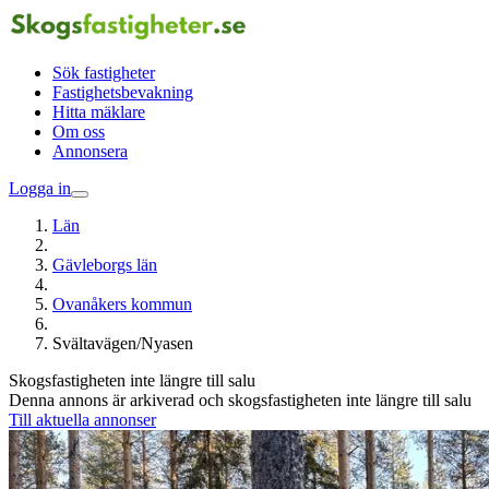
Sök fastigheter
Fastighetsbevakning
Hitta mäklare
Om oss
Annonsera
Logga in
Län
Gävleborgs län
Ovanåkers kommun
Svältavägen/Nyasen
Skogsfastigheten inte längre till salu
Denna annons är arkiverad och skogsfastigheten inte längre till salu
Till aktuella annonser