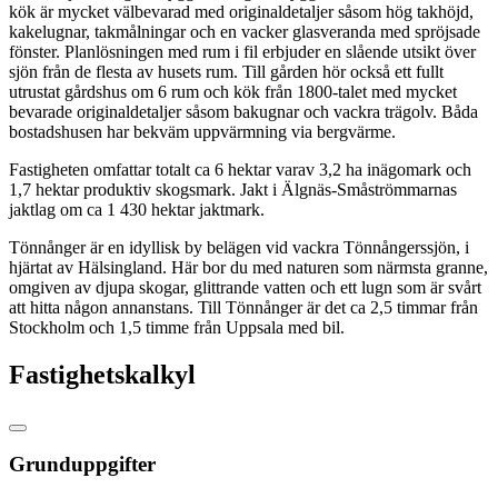
kök är mycket välbevarad med originaldetaljer såsom hög takhöjd,
kakelugnar, takmålningar och en vacker glasveranda med spröjsade
fönster. Planlösningen med rum i fil erbjuder en slående utsikt över
sjön från de flesta av husets rum. Till gården hör också ett fullt
utrustat gårdshus om 6 rum och kök från 1800-talet med mycket
bevarade originaldetaljer såsom bakugnar och vackra trägolv. Båda
bostadshusen har bekväm uppvärmning via bergvärme.
Fastigheten omfattar totalt ca 6 hektar varav 3,2 ha inägomark och
1,7 hektar produktiv skogsmark. Jakt i Älgnäs-Småströmmarnas
jaktlag om ca 1 430 hektar jaktmark.
Tönnånger är en idyllisk by belägen vid vackra Tönnångerssjön, i
hjärtat av Hälsingland. Här bor du med naturen som närmsta granne,
omgiven av djupa skogar, glittrande vatten och ett lugn som är svårt
att hitta någon annanstans. Till Tönnånger är det ca 2,5 timmar från
Stockholm och 1,5 timme från Uppsala med bil.
Fastighetskalkyl
Grunduppgifter