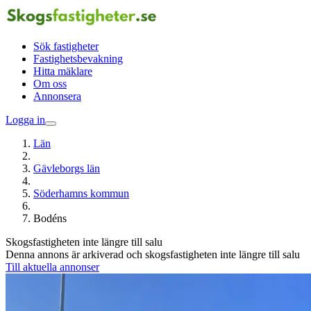
Sök fastigheter
Fastighetsbevakning
Hitta mäklare
Om oss
Annonsera
Logga in
Län
Gävleborgs län
Söderhamns kommun
Bodéns
Skogsfastigheten inte längre till salu
Denna annons är arkiverad och skogsfastigheten inte längre till salu
Till aktuella annonser