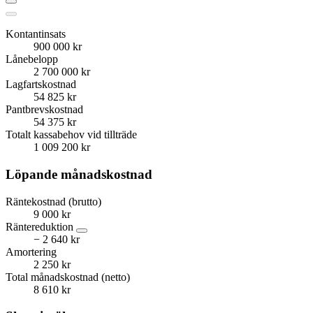
Kontantinsats
900 000 kr
Lånebelopp
2 700 000 kr
Lagfartskostnad
54 825 kr
Pantbrevskostnad
54 375 kr
Totalt kassabehov vid tillträde
1 009 200 kr
Löpande månadskostnad
Räntekostnad (brutto)
9 000 kr
Räntereduktion
− 2 640 kr
Amortering
2 250 kr
Total månadskostnad (netto)
8 610 kr