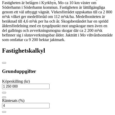
Fastigheten är belägen i Kyrkbyn, Mo ca 10 km väster om
Söderhamn i Söderhamn kommun. Fastigheten är lättillgängliga
genom ett väl utbyggt vägnät. Virkesförrådet uppskattas till ca 2 800
m³sk vilket ger medelförråd om 112 m³sk/ha. Medelboniteten är
beräknad till 4,6 m³sk per ha och år. Skogsbeståndet har en spridd
åldersfördelning med en tyngdpunkt mot ungskogar men även en
del gallrings och avverkningsmogna skogar där ca 2 200 m³sk
befinner sig i slutavverkningsbar ålder. Jakträtt i Mo viltvårdsområde
som omfattar ca 9 200 hektar jaktmark.
Fastighetskalkyl
Grunduppgifter
Köpeskilling (kr)
Räntesats (%)