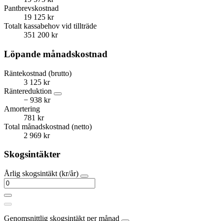
Pantbrevskostnad
19 125 kr
Totalt kassabehov vid tillträde
351 200 kr
Löpande månadskostnad
Räntekostnad (brutto)
3 125 kr
Räntereduktion
− 938 kr
Amortering
781 kr
Total månadskostnad (netto)
2 969 kr
Skogsintäkter
Årlig skogsintäkt (kr/år)
Genomsnittlig skogsintäkt per månad