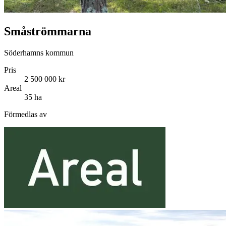
Småströmmarna
Söderhamns kommun
Pris
2 500 000 kr
Areal
35 ha
Förmedlas av