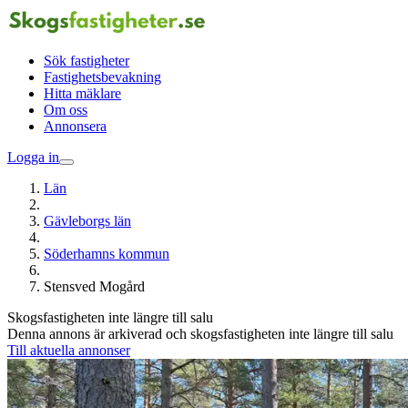
Sök fastigheter
Fastighetsbevakning
Hitta mäklare
Om oss
Annonsera
Logga in
Län
Gävleborgs län
Söderhamns kommun
Stensved Mogård
Skogsfastigheten inte längre till salu
Denna annons är arkiverad och skogsfastigheten inte längre till salu
Till aktuella annonser