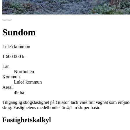
Sundom
Luleå kommun
1 600 000 kr
Län
Norrbotten
Kommun
Luleå kommun
Areal
49 ha
Tillgänglig skogsfastighet på Gussön tack vare fint vägnät som erbj
skog. Fastighetens medelbonitet är 4,1 m³sk per ha/år.
Fastighetskalkyl