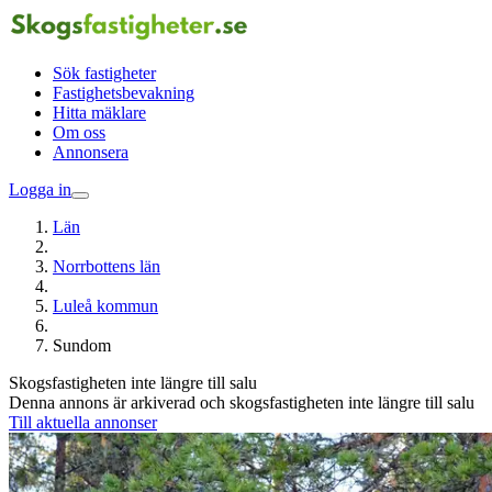
Sök fastigheter
Fastighetsbevakning
Hitta mäklare
Om oss
Annonsera
Logga in
Län
Norrbottens län
Luleå kommun
Sundom
Skogsfastigheten inte längre till salu
Denna annons är arkiverad och skogsfastigheten inte längre till salu
Till aktuella annonser