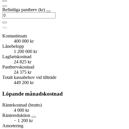
Befintliga pantbrev (kr)
Kontantinsats
400 000 kr
Lånebelopp
1 200 000 kr
Lagfartskostnad
24 825 kr
Pantbrevskostnad
24 375 kr
Totalt kassabehov vid tillträde
449 200 kr
Löpande månadskostnad
Räntekostnad (brutto)
4 000 kr
Räntereduktion
− 1 200 kr
Amortering