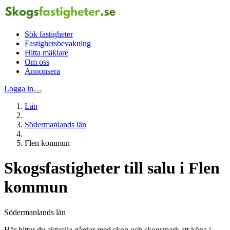
Sök fastigheter
Fastighetsbevakning
Hitta mäklare
Om oss
Annonsera
Logga in
Län
Södermanlands län
Flen kommun
Skogsfastigheter till salu i Flen
kommun
Södermanlands län
Här hittar du aktuella gårdar med skog och skogsmark att köpa i