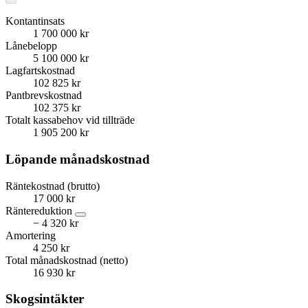
Kontantinsats
1 700 000 kr
Lånebelopp
5 100 000 kr
Lagfartskostnad
102 825 kr
Pantbrevskostnad
102 375 kr
Totalt kassabehov vid tillträde
1 905 200 kr
Löpande månadskostnad
Räntekostnad (brutto)
17 000 kr
Räntereduktion
− 4 320 kr
Amortering
4 250 kr
Total månadskostnad (netto)
16 930 kr
Skogsintäkter