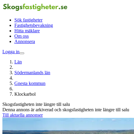
Sök fastigheter
Fastighetsbevakning
Hitta mäklare
Om oss
Annonsera
Logga in
Län
Södermanlands län
Gnesta kommun
Klockarbol
Skogsfastigheten inte längre till salu
Denna annons är arkiverad och skogsfastigheten inte längre till salu
Till aktuella annonser