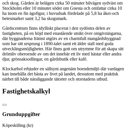
och skog. Gården är belägen cirka 50 minuter bilvägen sydväst om
Stockholm eller 10 minuter söder om Gnesta och omfattar cirka 10
ha inom en fin ägofigur, i huvudsak fördelade på 5,8 ha åker-och
betesmarker samt 3,2 ha skogsmark.
Gårdscentrum finns idylliskt placerat i den sydöstra delen av
fastigheten, på en höjd med enastående utsikt över omgivningarna,
där byggnaderna främst utgörs av en charmfull mangårdsbyggnad
som har sitt ursprung i 1890-talet samt ett äldre stall med goda
utvecklingsmöjligheter. Här finns gott om utrymme för att skapa sitt
drömliv oberoende av om det innebär ett liv med hästar eller andra
djur, grönsaksodlingar, en gårdsbutik eller kafé.
Klockarbol erbjuder en sällsynt angenäm boendemiljö där vardagen
kan innehålla det bästa av livet på landet, dessutom med praktisk
närhet till både näraliggande tätorter och storstadens utbud.
Fastighetskalkyl
Grunduppgifter
Köpeskilling (kr)