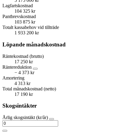
5 175 000 kr
Lagfartskostnad
104 325 kr
Pantbrevskostnad
103 875 kr
Totalt kassabehov vid tillträde
1 933 200 kr
Löpande månadskostnad
Räntekostnad (brutto)
17 250 kr
Räntereduktion
− 4 373 kr
Amortering
4 313 kr
Total månadskostnad (netto)
17 190 kr
Skogsintäkter
Årlig skogsintäkt (kr/år)