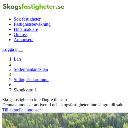
Sök fastigheter
Fastighetsbevakning
Hitta mäklare
Om oss
Annonsera
Logga in
Län
Södermanlands län
Strängnäs kommun
Skogkvarn 1
Skogsfastigheten inte längre till salu
Denna annons är arkiverad och skogsfastigheten inte längre till salu
Till aktuella annonser