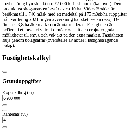
med en årlig hyresintäkt om 72 000 kr inkl moms (kallhyra). Den
produktiva skogsmarken består av ca 10 ha. Virkesförrådet är
beräknat till 1 746 m3sk med ett medeltal på 175 m3sk/ha (uppgifter
från värdering 2021, ingen avverkning har skett sedan dess). Det
finns ca 3,8 ha åkermark som är utarrenderad. Fastigheten är
belägen i ett mycket viltrikt område och att den erbjuder goda
möjligheter till smyg och vakjakt på den egna marken. Fastigheten
säljs genom bolagsaffär (överlåtelse av aktier i fastighetsägande
bolag).
Fastighetskalkyl
Grunduppgifter
Köpeskilling (kr)
Räntesats (%)