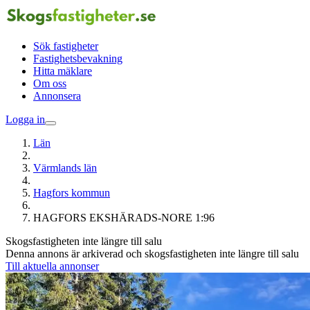
Sök fastigheter
Fastighetsbevakning
Hitta mäklare
Om oss
Annonsera
Logga in
Län
Värmlands län
Hagfors kommun
HAGFORS EKSHÄRADS-NORE 1:96
Skogsfastigheten inte längre till salu
Denna annons är arkiverad och skogsfastigheten inte längre till salu
Till aktuella annonser