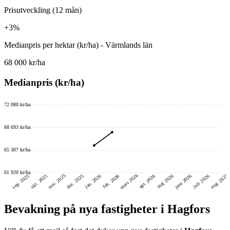
Prisutveckling (12 mån)
+3%
Medianpris per hektar (kr/ha) - Värmlands län
68 000 kr/ha
Medianpris (kr/ha)
72 080 kr/ha
68 693 kr/ha
65 307 kr/ha
61 920 kr/ha
mars 2026
nov. 2025
aug. 2026
juni 2026
dec. 2025
okt. 2025
sep. 2025
feb. 2026
jan. 2026
maj 2026
juli 2026
apr. 2026
Bevakning på nya fastigheter i Hagfors