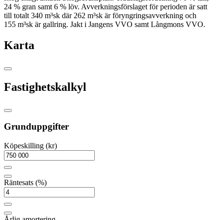
24 % gran samt 6 % löv. Avverkningsförslaget för perioden är satt
till totalt 340 m³sk där 262 m³sk är föryngringsavverkning och
155 m³sk är gallring. Jakt i Jangens VVO samt Långmons VVO.
Karta
Fastighetskalkyl
Grunduppgifter
Köpeskilling (kr)
Räntesats (%)
Årlig amortering