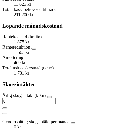
11 625 kr
Totalt kassabehov vid tillträde
211 200 kr
Löpande månadskostnad
Räntekostnad (brutto)
1 875 kr
Räntereduktion
− 563 kr
Amortering
469 kr
Total månadskostnad (netto)
1 781 kr
Skogsintäkter
Årlig skogsintäkt (kr/år)
Genomsnittlig skogsintäkt per månad
0 kr