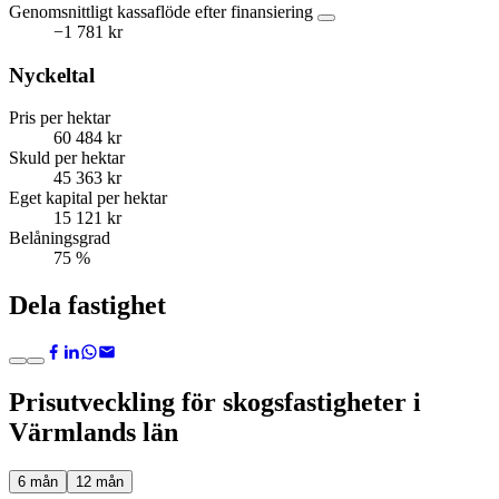
Genomsnittligt kassaflöde efter finansiering
−1 781 kr
Nyckeltal
Pris per hektar
60 484 kr
Skuld per hektar
45 363 kr
Eget kapital per hektar
15 121 kr
Belåningsgrad
75 %
Dela fastighet
Prisutveckling för skogsfastigheter i
Värmlands län
6 mån
12 mån