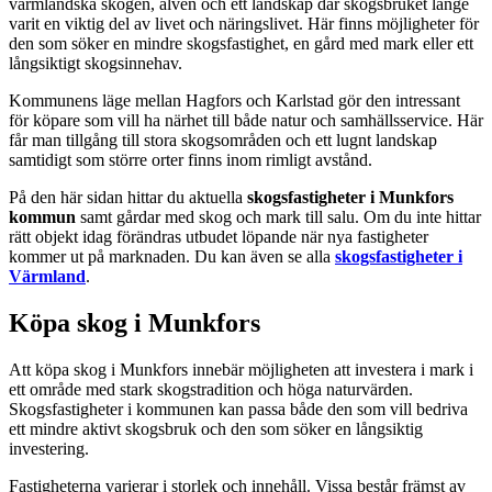
värmländska skogen, älven och ett landskap där skogsbruket länge
varit en viktig del av livet och näringslivet. Här finns möjligheter för
den som söker en mindre skogsfastighet, en gård med mark eller ett
långsiktigt skogsinnehav.
Kommunens läge mellan Hagfors och Karlstad gör den intressant
för köpare som vill ha närhet till både natur och samhällsservice. Här
får man tillgång till stora skogsområden och ett lugnt landskap
samtidigt som större orter finns inom rimligt avstånd.
På den här sidan hittar du aktuella
skogsfastigheter i Munkfors
kommun
samt gårdar med skog och mark till salu. Om du inte hittar
rätt objekt idag förändras utbudet löpande när nya fastigheter
kommer ut på marknaden. Du kan även se alla
skogsfastigheter i
Värmland
.
Köpa skog i Munkfors
Att köpa skog i Munkfors innebär möjligheten att investera i mark i
ett område med stark skogstradition och höga naturvärden.
Skogsfastigheter i kommunen kan passa både den som vill bedriva
ett mindre aktivt skogsbruk och den som söker en långsiktig
investering.
Fastigheterna varierar i storlek och innehåll. Vissa består främst av