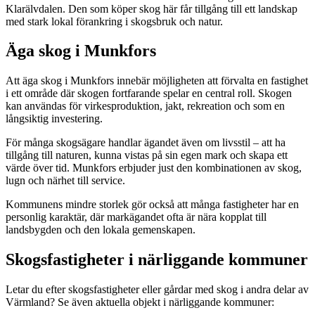
Klarälvdalen. Den som köper skog här får tillgång till ett landskap
med stark lokal förankring i skogsbruk och natur.
Äga skog i Munkfors
Att äga skog i Munkfors innebär möjligheten att förvalta en fastighet
i ett område där skogen fortfarande spelar en central roll. Skogen
kan användas för virkesproduktion, jakt, rekreation och som en
långsiktig investering.
För många skogsägare handlar ägandet även om livsstil – att ha
tillgång till naturen, kunna vistas på sin egen mark och skapa ett
värde över tid. Munkfors erbjuder just den kombinationen av skog,
lugn och närhet till service.
Kommunens mindre storlek gör också att många fastigheter har en
personlig karaktär, där markägandet ofta är nära kopplat till
landsbygden och den lokala gemenskapen.
Skogsfastigheter i närliggande kommuner
Letar du efter skogsfastigheter eller gårdar med skog i andra delar av
Värmland? Se även aktuella objekt i närliggande kommuner: