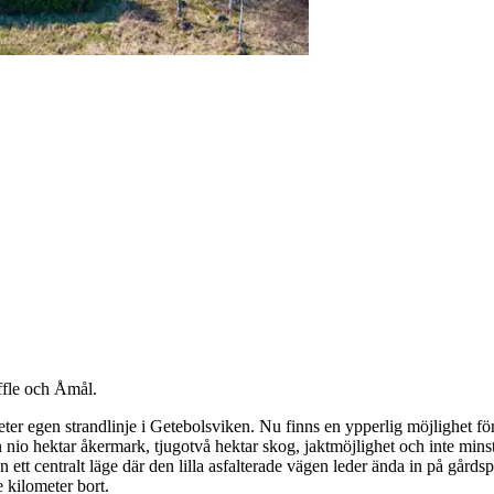
ffle och Åmål.
meter egen strandlinje i Getebolsviken. Nu finns en ypperlig möjlighet f
o hektar åkermark, tjugotvå hektar skog, jaktmöjlighet och inte minst 
n ett centralt läge där den lilla asfalterade vägen leder ända in på går
 kilometer bort.