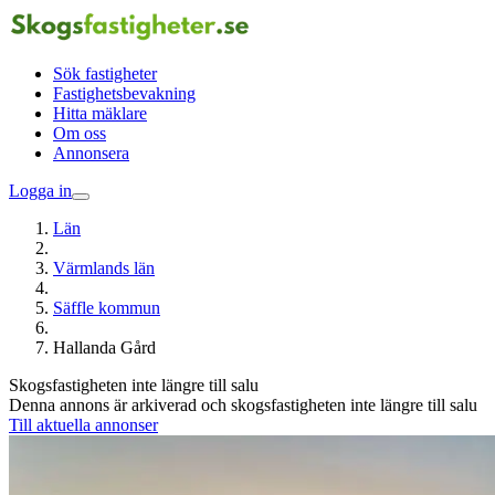
Sök fastigheter
Fastighetsbevakning
Hitta mäklare
Om oss
Annonsera
Logga in
Län
Värmlands län
Säffle kommun
Hallanda Gård
Skogsfastigheten inte längre till salu
Denna annons är arkiverad och skogsfastigheten inte längre till salu
Till aktuella annonser