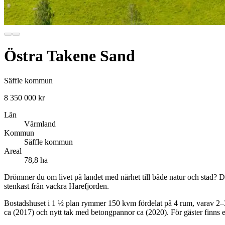
Östra Takene Sand
Säffle kommun
8 350 000 kr
Län
Värmland
Kommun
Säffle kommun
Areal
78,8 ha
Drömmer du om livet på landet med närhet till både natur och stad? Denn
stenkast från vackra Harefjorden.
Bostadshuset i 1 ½ plan rymmer 150 kvm fördelat på 4 rum, varav 2–3 
ca (2017) och nytt tak med betongpannor ca (2020). För gäster finns e