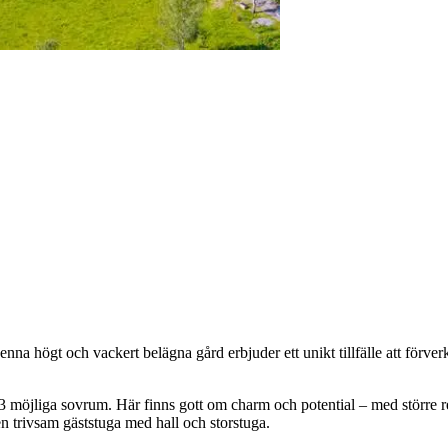
a högt och vackert belägna gård erbjuder ett unikt tillfälle att förverkl
möjliga sovrum. Här finns gott om charm och potential – med större re
n trivsam gäststuga med hall och storstuga.