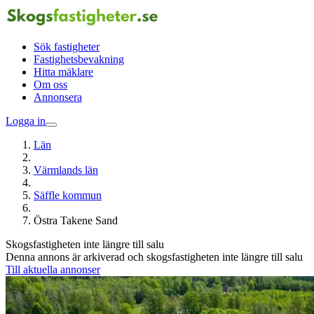
Sök fastigheter
Fastighetsbevakning
Hitta mäklare
Om oss
Annonsera
Logga in
Län
Värmlands län
Säffle kommun
Östra Takene Sand
Skogsfastigheten inte längre till salu
Denna annons är arkiverad och skogsfastigheten inte längre till salu
Till aktuella annonser