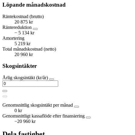
Löpande månadskostnad
Räntekostnad (brutto)
20 875 kr
Räntereduktion
− 5 134 kr
Amortering
5 219 kr
Total månadskostnad (netto)
20 960 kr
Skogsintäkter
Årlig skogsintäkt (kr/år)
Genomsnittlig skogsintäkt per månad
0 kr
Genomsnittligt kassaflöde efter finansiering
−20 960 kr
Dela fastighet