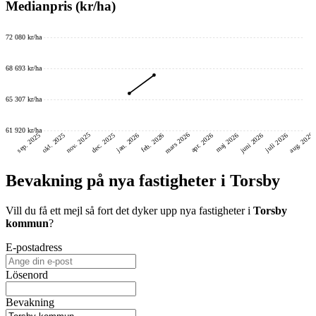
Medianpris (kr/ha)
72 080 kr/ha
68 693 kr/ha
65 307 kr/ha
61 920 kr/ha
mars 2026
nov. 2025
aug. 2026
juni 2026
dec. 2025
okt. 2025
sep. 2025
feb. 2026
jan. 2026
maj 2026
juli 2026
apr. 2026
Bevakning på nya fastigheter i Torsby
Vill du få ett mejl så fort det dyker upp nya fastigheter i
Torsby
kommun
?
E-postadress
Lösenord
Bevakning