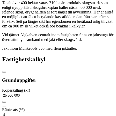
Totalt över 400 hektar varav 310 ha är produktiv skogsmark som
enligt nyupprättad skogsbruksplan håller nästan 60 000 m³sk
stående skog, drygt hälften är föreslaget till avverkning. Här är alltså
en möjlighet att få ett betydande kassaflöde redan från start efter sitt
förvärv. Sett på längre sikt har egendomen en beräknad årlig tillväxt
om ca 900 m³sk vilket också bör beaktas i kalkylen.
Vid tjärnet Älgkalven centralt inom fastigheten finns en jaktstuga för
övernattning i samband med jakt eller skogsvård.
Jakt inom Munkebols vvo med flera jakträtter.
Fastighetskalkyl
Grunduppgifter
Köpeskilling (kr)
Räntesats (%)