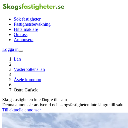
Sök fastigheter
Fastighetsbevakning
Hitta mäklare
Om oss
Annonsera
Logga in
Län
Västerbottens län
Åsele kommun
Östra Gafsele
Skogsfastigheten inte längre till salu
Denna annons är arkiverad och skogsfastigheten inte längre till salu
Till aktuella annonser