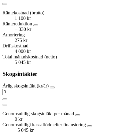
Räntekostnad (brutto)
1 100 kr
Räntereduktion
− 330 kr
Amortering
275 kr
Driftskostnad
4 000 kr
Total månadskostnad (netto)
5 045 kr
Skogsintäkter
Årlig skogsintäkt (kr/år)
Genomsnittlig skogsintäkt per månad
0 kr
Genomsnittligt kassaflöde efter finansiering
−5 045 kr