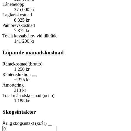
Lånebelopp
375 000 kr
Lagfartskostnad
8 325 kr
Pantbrevskostnad
7 875 kr
Totalt kassabehov vid tillträde
141 200 kr
Löpande månadskostnad
Räntekostnad (brutto)
1 250 kr
Räntereduktion
− 375 kr
Amortering
313 kr
Total månadskostnad (netto)
1 188 kr
Skogsintäkter
Årlig skogsintäkt (kr/år)