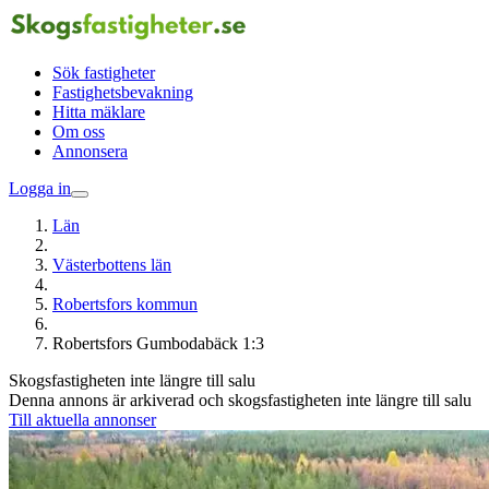
Sök fastigheter
Fastighetsbevakning
Hitta mäklare
Om oss
Annonsera
Logga in
Län
Västerbottens län
Robertsfors kommun
Robertsfors Gumbodabäck 1:3
Skogsfastigheten inte längre till salu
Denna annons är arkiverad och skogsfastigheten inte längre till salu
Till aktuella annonser