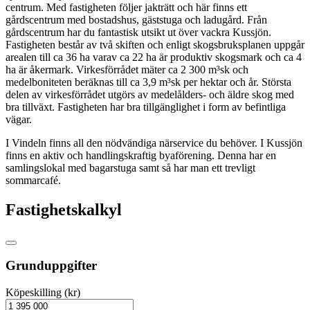
centrum. Med fastigheten följer jakträtt och här finns ett
gårdscentrum med bostadshus, gäststuga och ladugård. Från
gårdscentrum har du fantastisk utsikt ut över vackra Kussjön.
Fastigheten består av två skiften och enligt skogsbruksplanen uppgår
arealen till ca 36 ha varav ca 22 ha är produktiv skogsmark och ca 4
ha är åkermark. Virkesförrådet mäter ca 2 300 m³sk och
medelboniteten beräknas till ca 3,9 m³sk per hektar och år. Största
delen av virkesförrådet utgörs av medelålders- och äldre skog med
bra tillväxt. Fastigheten har bra tillgänglighet i form av befintliga
vägar.
I Vindeln finns all den nödvändiga närservice du behöver. I Kussjön
finns en aktiv och handlingskraftig byaförening. Denna har en
samlingslokal med bagarstuga samt så har man ett trevligt
sommarcafé.
Fastighetskalkyl
Grunduppgifter
Köpeskilling (kr)