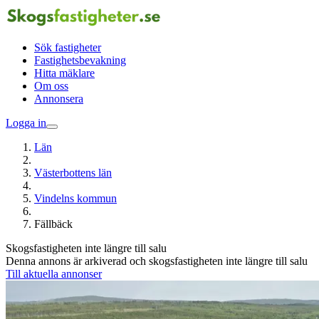
Sök fastigheter
Fastighetsbevakning
Hitta mäklare
Om oss
Annonsera
Logga in
Län
Västerbottens län
Vindelns kommun
Fällbäck
Skogsfastigheten inte längre till salu
Denna annons är arkiverad och skogsfastigheten inte längre till salu
Till aktuella annonser