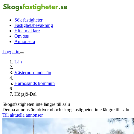
Sök fastigheter
Fastighetsbevakning
Hitta mäklare
Om oss
Annonsera
Logga in
Län
Västernorrlands län
Härnösands kommun
Högsjö-Dal
Skogsfastigheten inte längre till salu
Denna annons är arkiverad och skogsfastigheten inte längre till salu
Till aktuella annonser