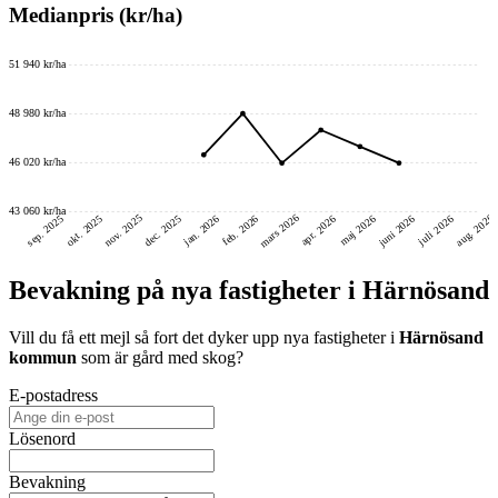
Medianpris (kr/ha)
51 940 kr/ha
48 980 kr/ha
46 020 kr/ha
43 060 kr/ha
mars 2026
nov. 2025
aug. 2026
juni 2026
dec. 2025
okt. 2025
sep. 2025
feb. 2026
jan. 2026
maj 2026
juli 2026
apr. 2026
Bevakning på nya fastigheter i Härnösand
Vill du få ett mejl så fort det dyker upp nya fastigheter i
Härnösand
kommun
som är gård med skog
?
E-postadress
Lösenord
Bevakning