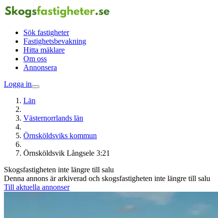
Sök fastigheter
Fastighetsbevakning
Hitta mäklare
Om oss
Annonsera
Logga in
Län
Västernorrlands län
Örnsköldsviks kommun
Örnsköldsvik Långsele 3:21
Skogsfastigheten inte längre till salu
Denna annons är arkiverad och skogsfastigheten inte längre till salu
Till aktuella annonser