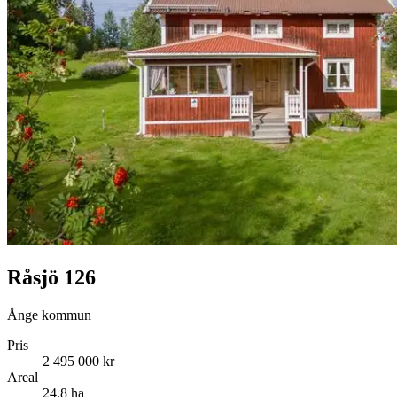
Råsjö 126
Ånge kommun
Pris
2 495 000 kr
Areal
24,8 ha