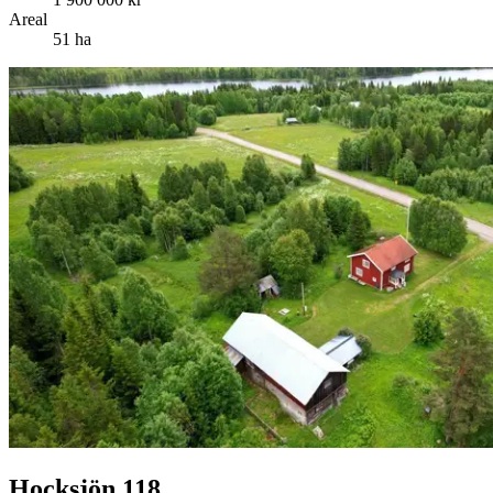
Areal
51 ha
Hocksjön 118