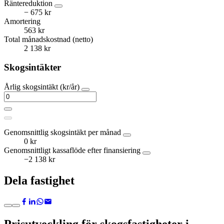
Räntereduktion
− 675 kr
Amortering
563 kr
Total månadskostnad (netto)
2 138 kr
Skogsintäkter
Årlig skogsintäkt (kr/år)
Genomsnittlig skogsintäkt per månad
0 kr
Genomsnittligt kassaflöde efter finansiering
−2 138 kr
Dela fastighet
Prisutveckling för skogsfastigheter i