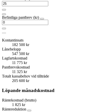
Befintliga pantbrev (kr)
Kontantinsats
182 500 kr
Lånebelopp
547 500 kr
Lagfartskostnad
11 775 kr
Pantbrevskostnad
11 325 kr
Totalt kassabehov vid tillträde
205 600 kr
Löpande månadskostnad
Räntekostnad (brutto)
1 825 kr
Räntereduktion