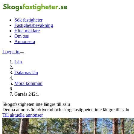
Sök fastigheter
Fastighetsbevakning
Hitta mäklare
Om oss
Annonsera
Logga in
Län
Dalarnas län
Mora kommun
Garsås 242:1
Skogsfastigheten inte längre till salu
Denna annons är arkiverad och skogsfastigheten inte längre till salu
Till aktuella annonser