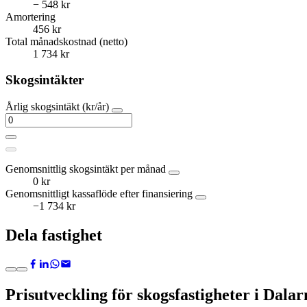
− 548 kr
Amortering
456 kr
Total månadskostnad (netto)
1 734 kr
Skogsintäkter
Årlig skogsintäkt (kr/år)
Genomsnittlig skogsintäkt per månad
0 kr
Genomsnittligt kassaflöde efter finansiering
−1 734 kr
Dela fastighet
Prisutveckling för skogsfastigheter i Dalar