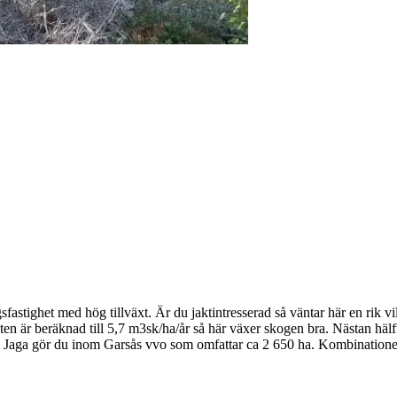
sfastighet med hög tillväxt. Är du jaktintresserad så väntar här en ri
en är beräknad till 5,7 m3sk/ha/år så här växer skogen bra. Nästan hälf
 Jaga gör du inom Garsås vvo som omfattar ca 2 650 ha. Kombinationen 