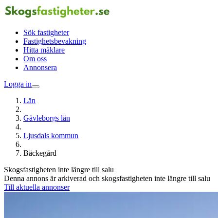
Sök fastigheter
Fastighetsbevakning
Hitta mäklare
Om oss
Annonsera
Logga in
Län
Gävleborgs län
Ljusdals kommun
Bäckegård
Skogsfastigheten inte längre till salu
Denna annons är arkiverad och skogsfastigheten inte längre till salu
Till aktuella annonser