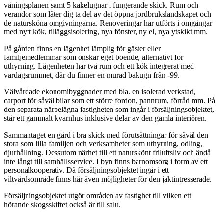
våningsplanen samt 5 kakelugnar i fungerande skick. Rum och
verandor som låter dig ta del av det öppna jordbrukslandskapet och
de natursköna omgivningarna. Renoveringar har utförts i omgångar
med nytt kök, tilläggsisolering, nya fönster, ny el, nya ytskikt mm.
På gården finns en lägenhet lämplig för gäster eller
familjemedlemmar som önskar eget boende, alternativt för
uthyrning. Lägenheten har två rum och ett kök integrerat med
vardagsrummet, där du finner en murad bakugn från -99.
Välvårdade ekonomibyggnader med bla. en isolerad verkstad,
carport för såväl bilar som ett större fordon, pannrum, förråd mm. På
den separata närbelägna fastigheten som ingår i försäljningsobjektet,
står ett gammalt kvarnhus inklusive delar av den gamla interiören.
Sammantaget en gård i bra skick med förutsättningar för såväl den
stora som lilla familjen och verksamheter som uthyrning, odling,
djurhållning. Dessutom närhet till ett naturskönt friluftsliv och ändå
inte långt till samhällsservice. I byn finns barnomsorg i form av ett
personalkooperativ. Då försäljningsobjektet ingår i ett
viltvårdsområde finns här även möjligheter för den jaktintresserade.
Försäljningsobjektet utgör områden av fastighet till vilken ett
hörande skogsskiftet också är till salu.