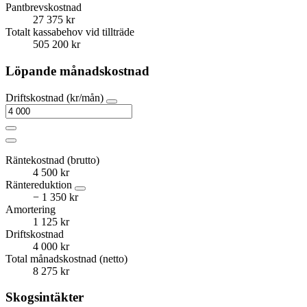
Pantbrevskostnad
27 375 kr
Totalt kassabehov vid tillträde
505 200 kr
Löpande månadskostnad
Driftskostnad (kr/mån)
Räntekostnad (brutto)
4 500 kr
Räntereduktion
− 1 350 kr
Amortering
1 125 kr
Driftskostnad
4 000 kr
Total månadskostnad (netto)
8 275 kr
Skogsintäkter