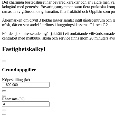
Det charmiga bostadshuset har bevarad karaktär och är i äldre men väl
ladugård med generösa förvaringsutrymmen samt flera praktiska kompl
ramas in av grönskande gräsmattor, fina fruktträd och Oppliån som por
Åkermarken om drygt 3 hektar ligger samlat intill gårdscentrum och l
m³sk, där en stor andel återfinns i huggningsklasserna G1 och G2.
För den jaktintresserade ingår jakträtt i ett omfattande viltvårdsområde
centralort med matbutik, skola och service finns inom 20 minuters avs
Fastighetskalkyl
Grunduppgifter
Köpeskilling (kr)
Räntesats (%)