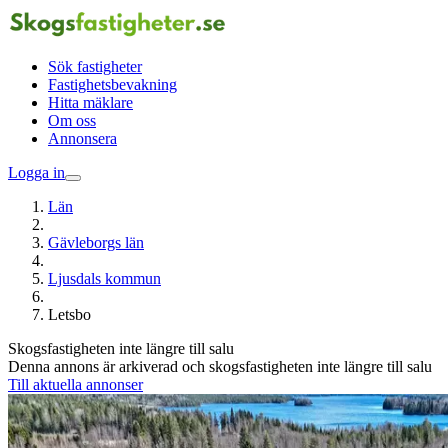
Sök fastigheter
Fastighetsbevakning
Hitta mäklare
Om oss
Annonsera
Logga in
Län
Gävleborgs län
Ljusdals kommun
Letsbo
Skogsfastigheten inte längre till salu
Denna annons är arkiverad och skogsfastigheten inte längre till salu
Till aktuella annonser