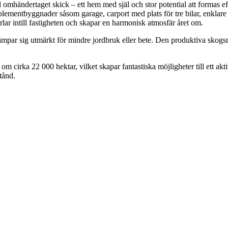
 omhändertaget skick – ett hem med själ och stor potential att formas e
ementbyggnader såsom garage, carport med plats för tre bilar, enklare
lar intill fastigheten och skapar en harmonisk atmosfär året om.
ämpar sig utmärkt för mindre jordbruk eller bete. Den produktiva skogs
 om cirka 22 000 hektar, vilket skapar fantastiska möjligheter till ett a
tånd.