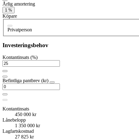
Årlig amortering
1 %
Köpare
Privatperson
Investeringsbehov
Kontantinsats (%)
Befintliga pantbrev (kr)
Kontantinsats
450 000 kr
Lånebelopp
1 350 000 kr
Lagfartskostnad
27 825 kr