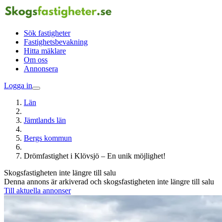
Sök fastigheter
Fastighetsbevakning
Hitta mäklare
Om oss
Annonsera
Logga in
Län
Jämtlands län
Bergs kommun
Drömfastighet i Klövsjö – En unik möjlighet!
Skogsfastigheten inte längre till salu
Denna annons är arkiverad och skogsfastigheten inte längre till salu
Till aktuella annonser