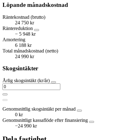
Löpande månadskostnad
Räntekostnad (brutto)
24 750 kr
Räntereduktion
− 5 948 kr
Amortering
6 188 kr
Total månadskostnad (netto)
24 990 kr
Skogsintäkter
Årlig skogsintäkt (kr/år)
Genomsnittlig skogsintäkt per månad
0 kr
Genomsnittligt kassaflöde efter finansiering
−24 990 kr
Dela fastighet