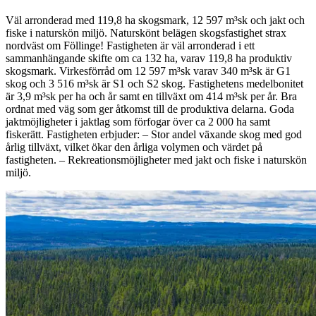
Väl arronderad med 119,8 ha skogsmark, 12 597 m³sk och jakt och
fiske i naturskön miljö. Naturskönt belägen skogsfastighet strax
nordväst om Föllinge! Fastigheten är väl arronderad i ett
sammanhängande skifte om ca 132 ha, varav 119,8 ha produktiv
skogsmark. Virkesförråd om 12 597 m³sk varav 340 m³sk är G1
skog och 3 516 m³sk är S1 och S2 skog. Fastighetens medelbonitet
är 3,9 m³sk per ha och år samt en tillväxt om 414 m³sk per år. Bra
ordnat med väg som ger åtkomst till de produktiva delarna. Goda
jaktmöjligheter i jaktlag som förfogar över ca 2 000 ha samt
fiskerätt. Fastigheten erbjuder: – Stor andel växande skog med god
årlig tillväxt, vilket ökar den årliga volymen och värdet på
fastigheten. – Rekreationsmöjligheter med jakt och fiske i naturskön
miljö.