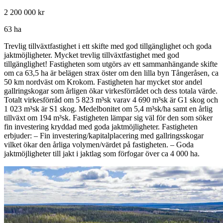
2 200 000 kr
63 ha
Trevlig tillväxtfastighet i ett skifte med god tillgänglighet och goda
jaktmöjligheter. Mycket trevlig tillväxtfastighet med god
tillgänglighet! Fastigheten som utgörs av ett sammanhängande skifte
om ca 63,5 ha är belägen strax öster om den lilla byn Tångeråsen, ca
50 km nordväst om Krokom. Fastigheten har mycket stor andel
gallringskogar som årligen ökar virkesförrådet och dess totala värde.
Totalt virkesförråd om 5 823 m³sk varav 4 690 m³sk är G1 skog och
1 023 m³sk är S1 skog. Medelbonitet om 5,4 m³sk/ha samt en årlig
tillväxt om 194 m³sk. Fastigheten lämpar sig väl för den som söker
fin investering kryddad med goda jaktmöjligheter. Fastigheten
erbjuder: – Fin investering/kapitalplacering med gallringsskogar
vilket ökar den årliga volymen/värdet på fastigheten. – Goda
jaktmöjligheter till jakt i jaktlag som förfogar över ca 4 000 ha.