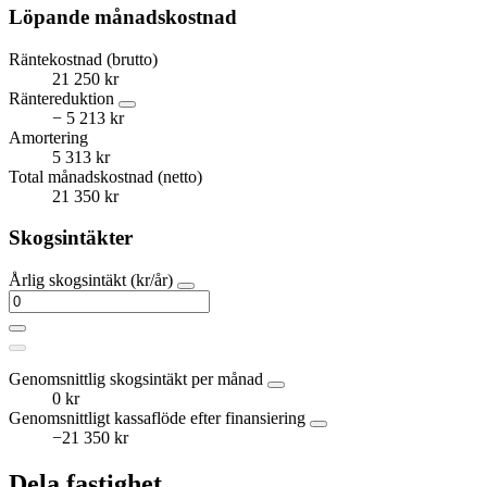
Löpande månadskostnad
Räntekostnad (brutto)
21 250 kr
Räntereduktion
− 5 213 kr
Amortering
5 313 kr
Total månadskostnad (netto)
21 350 kr
Skogsintäkter
Årlig skogsintäkt (kr/år)
Genomsnittlig skogsintäkt per månad
0 kr
Genomsnittligt kassaflöde efter finansiering
−21 350 kr
Dela fastighet