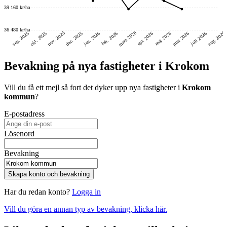
39 160 kr/ha
36 480 kr/ha
mars 2026
nov. 2025
aug. 2026
juni 2026
dec. 2025
okt. 2025
sep. 2025
feb. 2026
jan. 2026
maj 2026
juli 2026
apr. 2026
Bevakning på nya fastigheter i Krokom
Vill du få ett mejl så fort det dyker upp nya fastigheter i
Krokom
kommun
?
E-postadress
Lösenord
Bevakning
Skapa konto och bevakning
Har du redan konto?
Logga in
Vill du göra en annan typ av bevakning, klicka här.