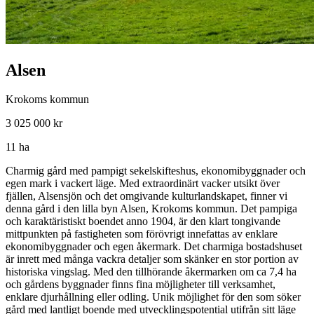
Alsen
Krokoms kommun
3 025 000 kr
11 ha
Charmig gård med pampigt sekelskifteshus, ekonomibyggnader och
egen mark i vackert läge. Med extraordinärt vacker utsikt över
fjällen, Alsensjön och det omgivande kulturlandskapet, finner vi
denna gård i den lilla byn Alsen, Krokoms kommun. Det pampiga
och karaktäristiskt boendet anno 1904, är den klart tongivande
mittpunkten på fastigheten som förövrigt innefattas av enklare
ekonomibyggnader och egen åkermark. Det charmiga bostadshuset
är inrett med många vackra detaljer som skänker en stor portion av
historiska vingslag. Med den tillhörande åkermarken om ca 7,4 ha
och gårdens byggnader finns fina möjligheter till verksamhet,
enklare djurhållning eller odling. Unik möjlighet för den som söker
gård med lantligt boende med utvecklingspotential utifrån sitt läge