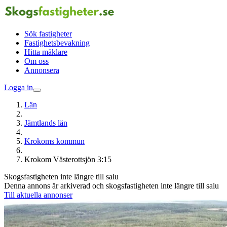
Sök fastigheter
Fastighetsbevakning
Hitta mäklare
Om oss
Annonsera
Logga in
Län
Jämtlands län
Krokoms kommun
Krokom Västerottsjön 3:15
Skogsfastigheten inte längre till salu
Denna annons är arkiverad och skogsfastigheten inte längre till salu
Till aktuella annonser