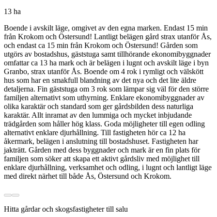
13 ha
Boende i avskilt läge, omgivet av den egna marken. Endast 15 min
från Krokom och Östersund! Lantligt belägen gård strax utanför Ås,
och endast ca 15 min från Krokom och Östersund! Gården som
utgörs av bostadshus, gäststuga samt tillhörande ekonomibyggnader
omfattar ca 13 ha mark och är belägen i lugnt och avskilt läge i byn
Granbo, strax utanför Ås. Boende om 4 rok i rymligt och välskött
hus som har en smakfull blandning av det nya och det lite äldre
detaljerna. Fin gäststuga om 3 rok som lämpar sig väl för den större
familjen alternativt som uthyrning. Enklare ekonomibyggnader av
olika karaktär och standard som ger gårdsbilden dess naturliga
karaktär. Allt inramat av den lummiga och mycket inbjudande
trädgården som håller hög klass. Goda möjligheter till egen odling
alternativt enklare djurhållning. Till fastigheten hör ca 12 ha
åkermark, belägen i anslutning till bostadshuset. Fastigheten har
jakträtt. Gården med dess byggnader och mark är en fin plats för
familjen som söker att skapa ett aktivt gårdsliv med möjlighet till
enklare djurhållning, verksamhet och odling, i lugnt och lantligt läge
med direkt närhet till både Ås, Östersund och Krokom.
Hitta gårdar och skogsfastigheter till salu