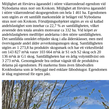
Möjlighet att förvärva ägarandel i större välarronderad egendom vid
Nybodarna strax norr om Krokom. Möjlighet att förvärva ägarandel
i större välarronderad skogsegendom om hela 1 461 ha. Egendomen
som utgörs av ett samfällt markområde är beläget vid Nybodarna
strax norr om Krokom. Försäljningsobjektet utgörs av en så kallad
andelsfastighet som innehar ca 22,7 % av samfälligheten, vilket
avseende den totala arealen motsvarar ca 332 ha. Vid köpet av
andelsfastigheten medföljer andelarna i den större samfälligheten.
Det samfällda området erbjuder skog i alla åldersklasser, men med
övervägande andel äldre avverkningsmogen skog. Samfälligheten
utgörs av 1 273,8 ha produktiv skogsmark och har ett virkesförråd
om 143 827 m³sk varav 103 664 m³sk är S1 och S2 skog och 20
136 m³sk är G1 skog. Samfälligheten har en årlig volymtillväxt om
3 273 m³sk. Genomgående bra ordnat vägnät till de produktiva
delarna på egendomen. På markerna finns även fäbodvallen
Krokbodarna som är bebyggd med enklare fäbodstugor. Egendomen
är idag registrerad för egen jakt.