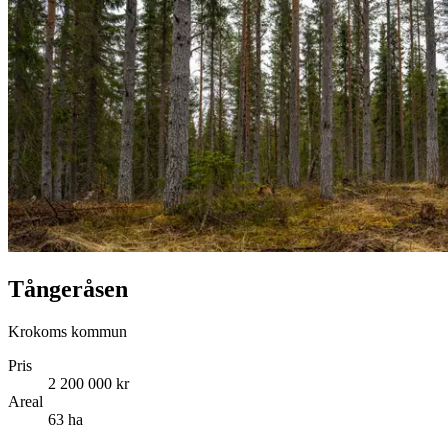
Tångeråsen
Krokoms kommun
Pris
2 200 000 kr
Areal
63 ha