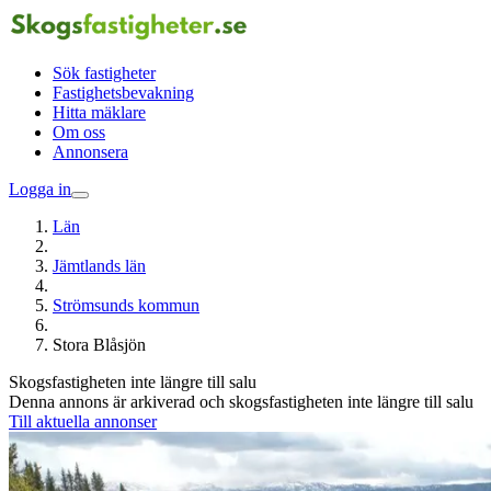
Sök fastigheter
Fastighetsbevakning
Hitta mäklare
Om oss
Annonsera
Logga in
Län
Jämtlands län
Strömsunds kommun
Stora Blåsjön
Skogsfastigheten inte längre till salu
Denna annons är arkiverad och skogsfastigheten inte längre till salu
Till aktuella annonser