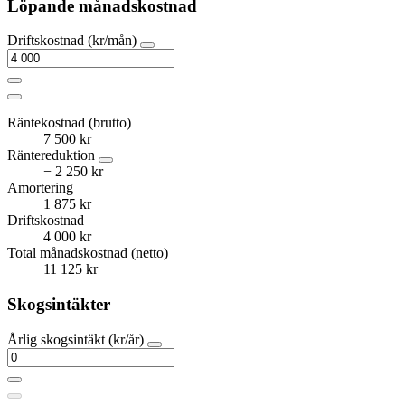
Löpande månadskostnad
Driftskostnad (kr/mån)
Räntekostnad (brutto)
7 500 kr
Räntereduktion
− 2 250 kr
Amortering
1 875 kr
Driftskostnad
4 000 kr
Total månadskostnad (netto)
11 125 kr
Skogsintäkter
Årlig skogsintäkt (kr/år)