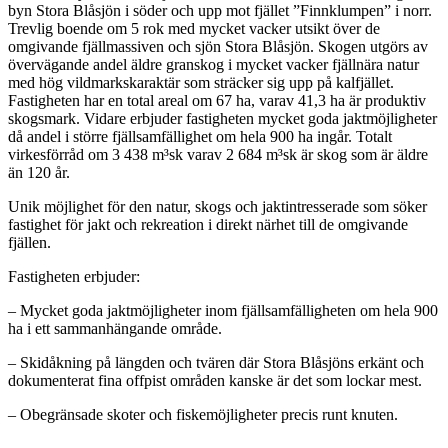
byn Stora Blåsjön i söder och upp mot fjället ”Finnklumpen” i norr.
Trevlig boende om 5 rok med mycket vacker utsikt över de
omgivande fjällmassiven och sjön Stora Blåsjön. Skogen utgörs av
övervägande andel äldre granskog i mycket vacker fjällnära natur
med hög vildmarkskaraktär som sträcker sig upp på kalfjället.
Fastigheten har en total areal om 67 ha, varav 41,3 ha är produktiv
skogsmark. Vidare erbjuder fastigheten mycket goda jaktmöjligheter
då andel i större fjällsamfällighet om hela 900 ha ingår. Totalt
virkesförråd om 3 438 m³sk varav 2 684 m³sk är skog som är äldre
än 120 år.
Unik möjlighet för den natur, skogs och jaktintresserade som söker
fastighet för jakt och rekreation i direkt närhet till de omgivande
fjällen.
Fastigheten erbjuder:
– Mycket goda jaktmöjligheter inom fjällsamfälligheten om hela 900
ha i ett sammanhängande område.
– Skidåkning på längden och tvären där Stora Blåsjöns erkänt och
dokumenterat fina offpist områden kanske är det som lockar mest.
– Obegränsade skoter och fiskemöjligheter precis runt knuten.