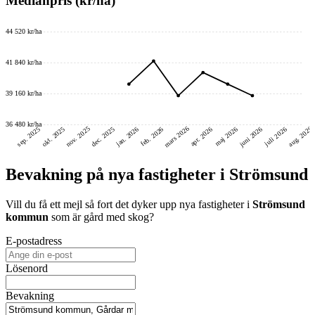
Medianpris (kr/ha)
44 520 kr/ha
41 840 kr/ha
39 160 kr/ha
36 480 kr/ha
mars 2026
nov. 2025
aug. 2026
juni 2026
dec. 2025
okt. 2025
sep. 2025
feb. 2026
jan. 2026
maj 2026
juli 2026
apr. 2026
Bevakning på nya fastigheter i Strömsund
Vill du få ett mejl så fort det dyker upp nya fastigheter i
Strömsund
kommun
som är gård med skog
?
E-postadress
Lösenord
Bevakning