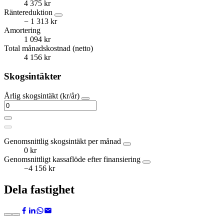
4 375 kr
Räntereduktion
− 1 313 kr
Amortering
1 094 kr
Total månadskostnad (netto)
4 156 kr
Skogsintäkter
Årlig skogsintäkt (kr/år)
Genomsnittlig skogsintäkt per månad
0 kr
Genomsnittligt kassaflöde efter finansiering
−4 156 kr
Dela fastighet