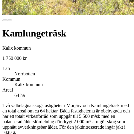
Kamlungeträsk
Kalix kommun
1 750 000 kr
Län
Norrbotten
Kommun
Kalix kommun
Areal
64 ha
Två välbelägna skogsfastigheter i Morjärv och Kamlungeträsk med
en total areal om ca 64 hektar. Båda fastigheterna är obebyggda och
har ett totalt virkesförråd som uppgår till 5 500 m³sk med en
balanserad åldersfördelning där drygt 2 000 m³sk utgör skog som
uppnått avverkningsbar ålder. För den jaktintresserade ingår jakt i
jaktlag.