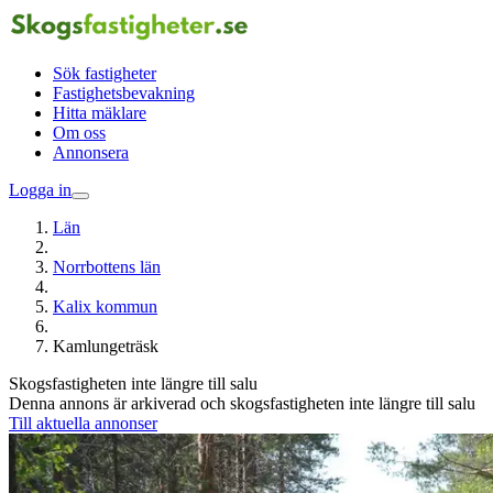
Sök fastigheter
Fastighetsbevakning
Hitta mäklare
Om oss
Annonsera
Logga in
Län
Norrbottens län
Kalix kommun
Kamlungeträsk
Skogsfastigheten inte längre till salu
Denna annons är arkiverad och skogsfastigheten inte längre till salu
Till aktuella annonser